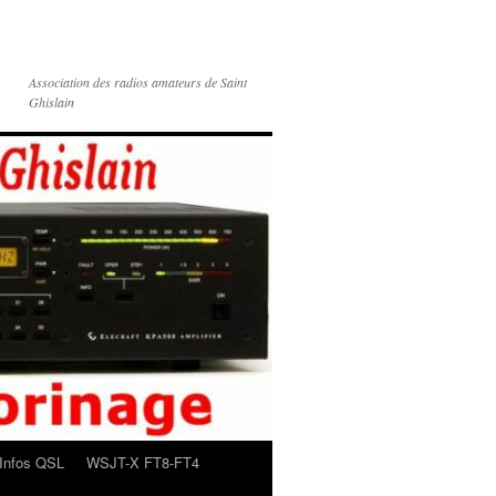
Association des radios amateurs de Saint
Ghislain
Infos QSL
WSJT-X FT8-FT4