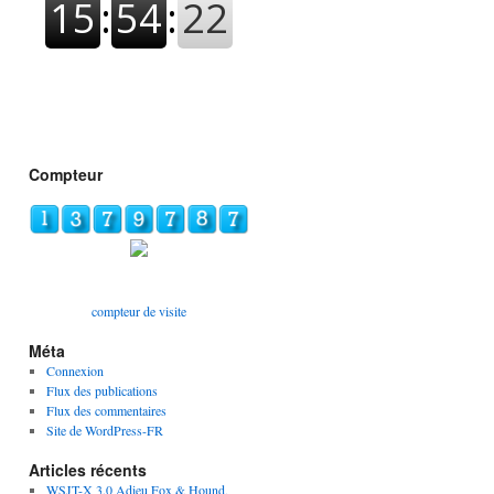
Compteur
compteur de visite
Méta
Connexion
Flux des publications
Flux des commentaires
Site de WordPress-FR
Articles récents
WSJT-X 3.0 Adieu Fox & Hound,