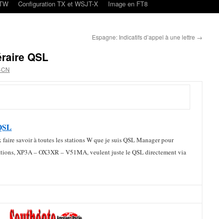
oTW
Configuration TX et WSJT-X
Image en FT8
Espagne: Indicatifs d’appel à une lettre
→
néraire QSL
4CN
 QSL
x faire savoir à toutes les stations W que je suis QSL Manager pour
 stations, XP3A – OX3XR – V51MA, veulent juste le QSL directement via