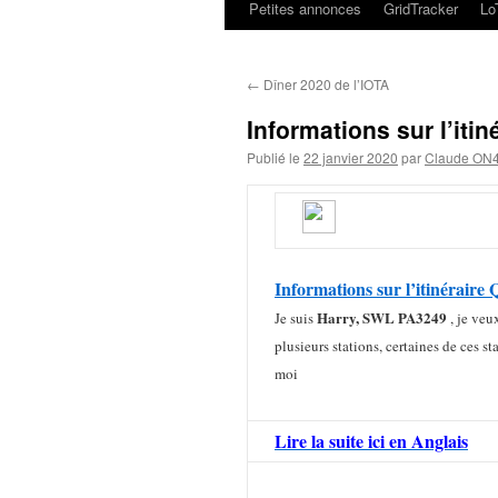
Petites annonces
GridTracker
L
←
Dîner 2020 de l’IOTA
Informations sur l’iti
Publié le
22 janvier 2020
par
Claude ON
Informations sur l’itinéraire
Harry, SWL PA3249
Je suis
, je veu
plusieurs stations, certaines de ces
moi
Lire la suite ici en Anglais