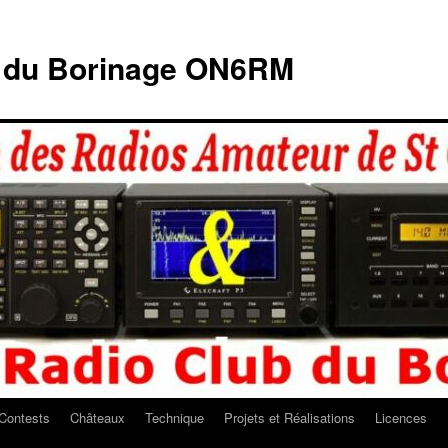
b du Borinage ON6RM
Contests
Châteaux
Technique
Projets et Réalisations
Licences