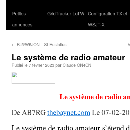
Petites
GridTracker
LoTW
Configuration TX et
annonces
WSJT-X
←
PJ5/W5JON – St Eustatius
V
Le système de radio amateur
Publié le
7 février 2023
par
Claude ON4CN
Le système de radio a
De AB7RG
thebaynet.com
Le 07-02-20
Le système de radio amateur s’étend d