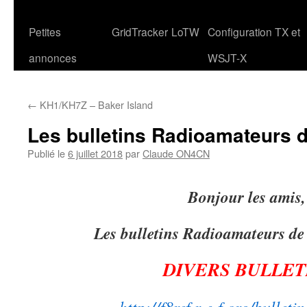
Petites
GridTracker
LoTW
Configuration TX et
annonces
WSJT-X
←
KH1/KH7Z – Baker Island
Les bulletins Radioamateurs 
Publié le
6 juillet 2018
par
Claude ON4CN
Bonjour les amis,
Les bulletins Radioamateurs de
DIVERS BULLET
http://f8ref.r-e-f.org/bulletin