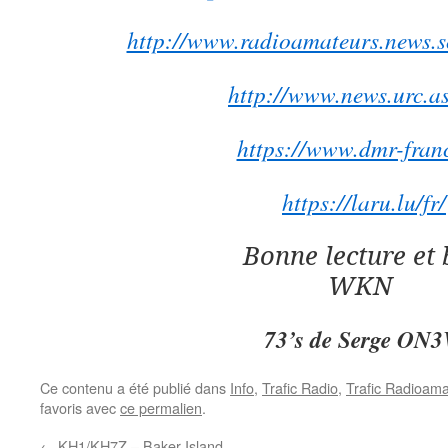
http://www.radioamateurs.news.sc
http://www.news.urc.as
https://www.dmr-franc
https://laru.lu/fr/
Bonne lecture et
WKN
73’s de Serge ON
Ce contenu a été publié dans
Info
,
Trafic Radio
,
Trafic Radioama
favoris avec
ce permalien
.
←
KH1/KH7Z – Baker Island