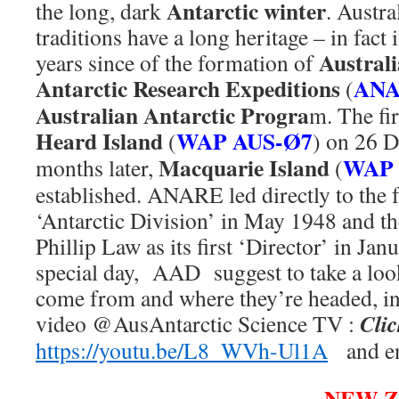
Antarctic winter
the long, dark
. Austra
traditions have a long heritage – in fact
Austral
years since of the formation of
Antarctic Research Expeditions
AN
(
Australian Antarctic Progra
m. The f
Heard Island
WAP AUS-Ø7
(
) on 26 
Macquarie Island
WAP 
months later,
(
established. ANARE led directly to the 
‘Antarctic Division’ in May 1948 and t
Phillip Law as its first ‘Director’ in Ja
special day, AAD suggest to take a loo
come from and where they’re headed, in
Clic
video @AusAntarctic Science TV :
https://youtu.be/L8_WVh-Ul1A
and en
NEW 