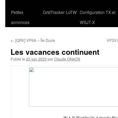
Petites
GridTracker
LoTW
Configuration TX et
annonces
WSJT-X
←
[QRV] VP6A – Île Ducie
VP2V/W
Les vacances continuent
Publié le
23 juin 2023
par
Claude ON4CN
W.A.P. Worldwide Antarctic Pr