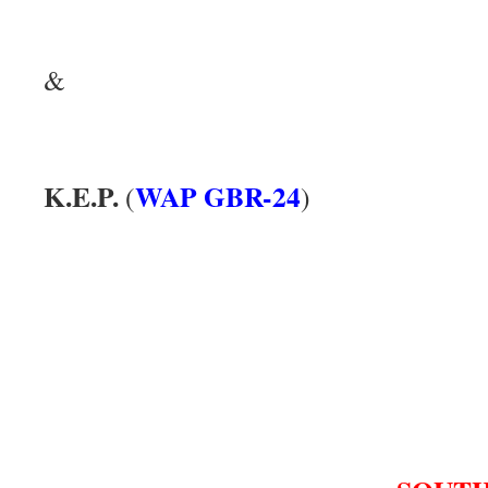
.
&
.
K.E.P.
WAP GBR-24
(
)
.
.
.
.