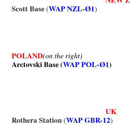
Scott Base
WAP NZL-Ø1
(
)
.
.
POLAND
(on the right)
Arctovski Base (
WAP POL-Ø1
)
.
.
UK
Rothera Station
WAP GBR-12
(
)