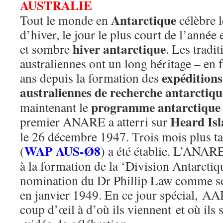
AUSTRALIE
Antarctique
Tout le monde en
célèbre l
d’hiver, le jour le plus court de l’année 
hiver antarctique
et sombre
. Les tradi
australiennes ont un long héritage – en fa
expéditions
ans depuis la formation des
australiennes de recherche antarctiqu
programme antarctique 
maintenant le
Heard Is
premier ANARE a atterri sur
le 26 décembre 1947. Trois mois plus t
WAP AUS-Ø8
(
) a été établie. L’ANAR
à la formation de la ‘Division Antarctiq
nomination du Dr Phillip Law comme so
en janvier 1949. En ce jour spécial, AA
coup d’œil à d’où ils viennent et où ils s