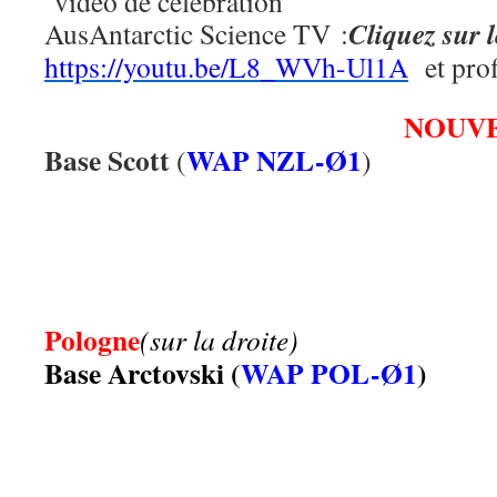
vidéo de célébration
Cliquez sur 
AusAntarctic Science TV :
https://youtu.be/L8_WVh-Ul1A
et prof
NOUV
Base Scott
WAP NZL-Ø1
(
)
.
.
Pologne
(sur la droite)
Base Arctovski (
WAP POL-Ø1
)
.
.