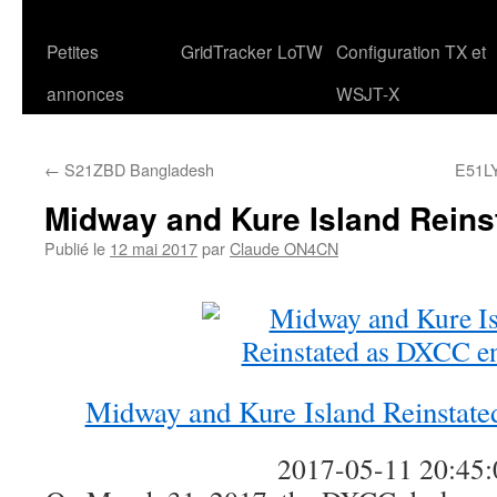
Petites
GridTracker
LoTW
Configuration TX et
annonces
WSJT-X
←
S21ZBD Bangladesh
E51LY
Midway and Kure Island Reins
Publié le
12 mai 2017
par
Claude ON4CN
Midway and Kure Island Reinstate
2017-05-11 20:45: