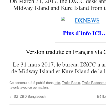
On March 31, 2017, the DXCC desk ann
Midway Island and Kure Island from th
Plus d’info ICI
Version traduite en Français via 
Le 31 mars 2017, le bureau DXCC a an
de Midway Island et Kure Island de la l
Ce contenu a été publié dans
Info
,
Trafic Radio
,
Trafic Radioama
favoris avec
ce permalien
.
←
S21ZBD Bangladesh
E51LY