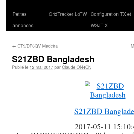
Petites
GridTracker
LoTW
Configuration TX et
annonces
WSJT-X
←
CT9/DF6QV Madeira
M
S21ZBD Bangladesh
Publié le
12 mai 2017
par
Claude ON4CN
S21ZBD Banglade
2017-05-11 15:10: