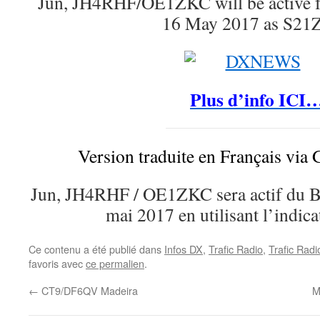
Jun, JH4RHF/OE1ZKC will be active 
16 May 2017 as S21
Plus d’info ICI
Version traduite en Français via 
Jun, JH4RHF / OE1ZKC sera actif du B
mai 2017 en utilisant l’indic
Ce contenu a été publié dans
Infos DX
,
Trafic Radio
,
Trafic Rad
favoris avec
ce permalien
.
←
CT9/DF6QV Madeira
M