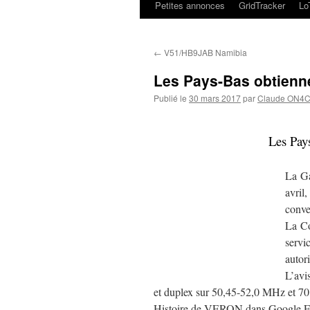
Petites annonces
GridTracker
L
←
V51/HB9JAB Namibia
Les Pays-Bas obtienn
Publié le
30 mars 2017
par
Claude ON4
Les Pay
La Ga
avril
conv
La Co
serv
autor
L’avi
et duplex sur 50,45-52,0 MHz et 7
Histoire de VERON dans Google E