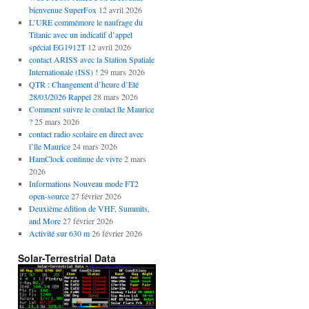
bienvenue SuperFox
12 avril 2026
L’URE commémore le naufrage du
Titanic avec un indicatif d’appel
spécial EG1912T
12 avril 2026
contact ARISS avec la Station Spatiale
Internationale (ISS) !
29 mars 2026
QTR : Changement d’heure d’Eté
28/03/2026 Rappel
28 mars 2026
Comment suivre le contact île Maurice
?
25 mars 2026
contact radio scolaire en direct avec
l’île Maurice
24 mars 2026
HamClock continue de vivre
2 mars
2026
Informations Nouveau mode FT2
open-source
27 février 2026
Deuxième édition de VHF, Summits,
and More
27 février 2026
Activité sur 630 m
26 février 2026
Solar-Terrestrial Data