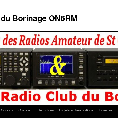
b du Borinage ON6RM
Contests
Châteaux
Technique
Projets et Réalisations
Licences