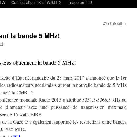
oTW
Configuration TX et WSJT-X
Image en FT8
ZY8T Brazil
→
ent la bande 5 MHz!
CN
s-Bas obtiennent la bande 5 MHz!
zette d’Etat néerlandaise du 28 mars 2017 a annoncé que le 1er
, les radioamateurs néerlandais auront la nouvelle bande de 5 MHz
enue à la CMR-15
nférence mondiale Radio 2015 a attribué 5351,5-5366,5 kHz au
ice d’amateur avec une puissance de transmission maximale
isée de 15 watts EIRP.
s de la Gazette a également supprimé les restrictions entre bandes
0,0-70,5 MHz.
ICI
nglish