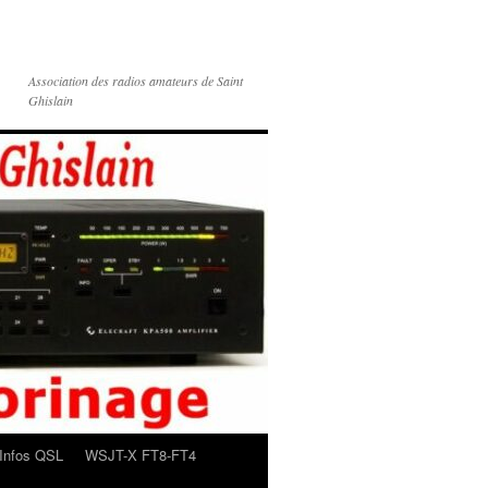
Association des radios amateurs de Saint
Ghislain
Infos QSL
WSJT-X FT8-FT4