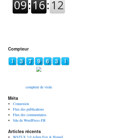
Compteur
compteur de visite
Méta
Connexion
Flux des publications
Flux des commentaires
Site de WordPress-FR
Articles récents
WSJT-X 3.0 Adieu Fox & Hound,