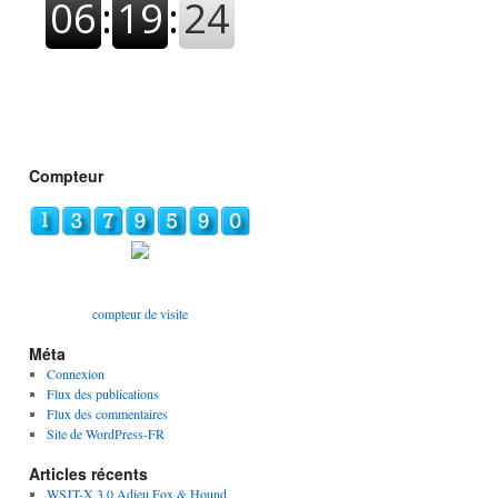
Compteur
compteur de visite
Méta
Connexion
Flux des publications
Flux des commentaires
Site de WordPress-FR
Articles récents
WSJT-X 3.0 Adieu Fox & Hound,