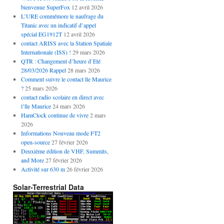
bienvenue SuperFox
12 avril 2026
L’URE commémore le naufrage du
Titanic avec un indicatif d’appel
spécial EG1912T
12 avril 2026
contact ARISS avec la Station Spatiale
Internationale (ISS) !
29 mars 2026
QTR : Changement d’heure d’Eté
28/03/2026 Rappel
28 mars 2026
Comment suivre le contact île Maurice
?
25 mars 2026
contact radio scolaire en direct avec
l’île Maurice
24 mars 2026
HamClock continue de vivre
2 mars
2026
Informations Nouveau mode FT2
open-source
27 février 2026
Deuxième édition de VHF, Summits,
and More
27 février 2026
Activité sur 630 m
26 février 2026
Solar-Terrestrial Data