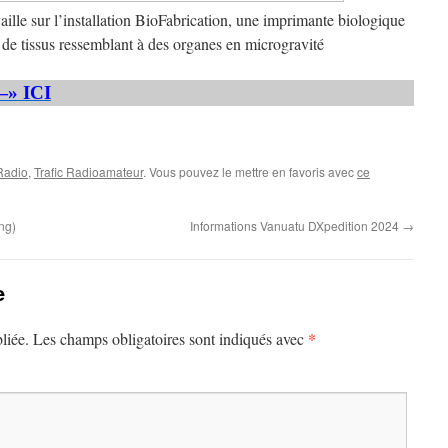
ille sur l’installation BioFabrication, une imprimante biologique
n de tissus ressemblant à des organes en microgravité
—» ICI
 Radio
,
Trafic Radioamateur
. Vous pouvez le mettre en favoris avec
ce
ng)
Informations Vanuatu DXpedition 2024
→
e
*
liée.
Les champs obligatoires sont indiqués avec