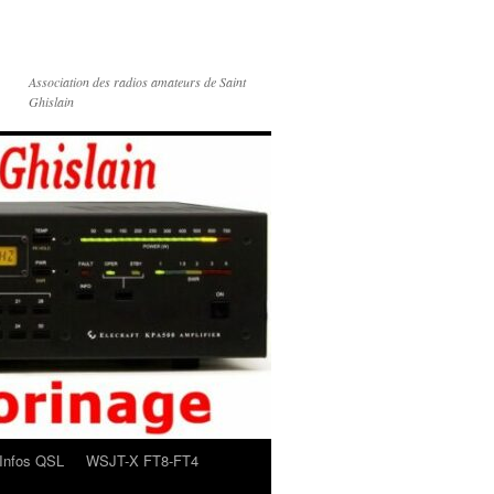
Association des radios amateurs de Saint
Ghislain
Infos QSL
WSJT-X FT8-FT4