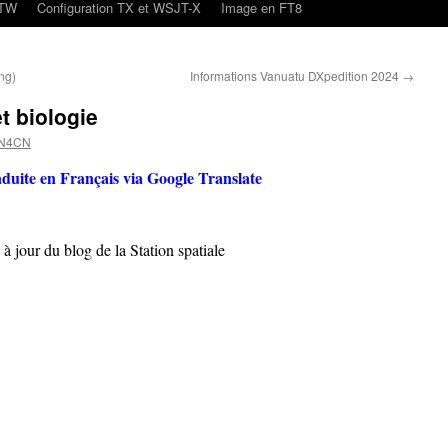
oTW
Configuration TX et WSJT-X
Image en FT8
ng)
Informations Vanuatu DXpedition 2024
→
t biologie
ON4CN
aduite en Français via Google Translate
à jour du blog de la Station spatiale