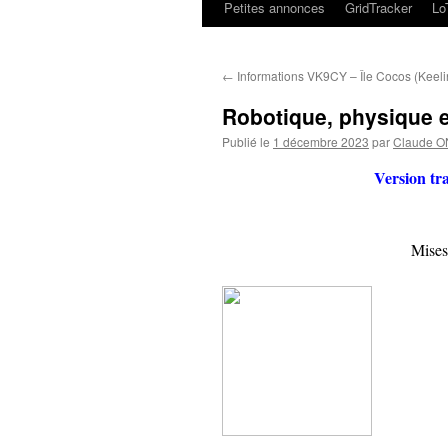
Petites annonces
GridTracker
L
←
Informations VK9CY – Île Cocos (Keeli
Robotique, physique e
Publié le
1 décembre 2023
par
Claude 
Version tr
Mises 