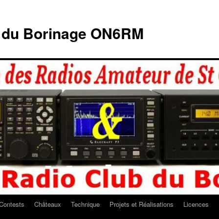
b du Borinage ON6RM
Contests
Châteaux
Technique
Projets et Réalisations
Licences