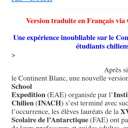
Version traduite en Français via
Une expérience inoubliable sur le Con
étudiants chilien
>
Après si
le Continent Blanc, une nouvelle version
School
Expedition
Inst
(EAE) organisée par l’
Chilien
INACH
(
) s’est terminé avec su
XV
l’occurrence, les élèves lauréats de la
Scolaire de l’Antarctique
(FAE) ont pa
de leurs professeurs et guides adultes, q