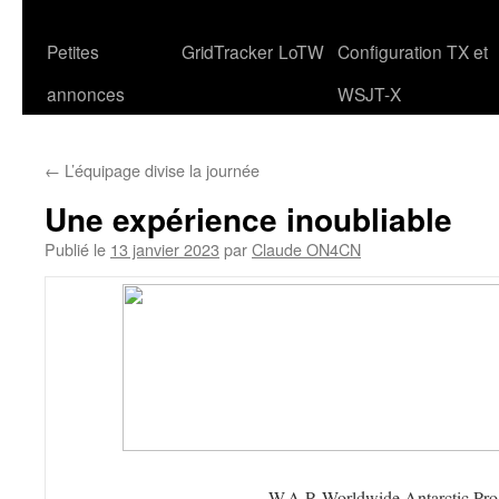
Petites
GridTracker
LoTW
Configuration TX et
annonces
WSJT-X
←
L’équipage divise la journée
Une expérience inoubliable
Publié le
13 janvier 2023
par
Claude ON4CN
W.A.P. Worldwide Antarctic Pr