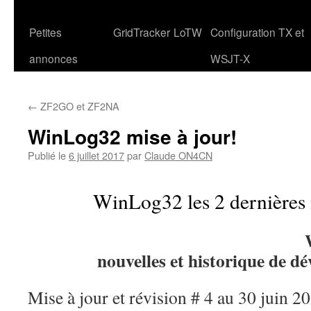
Petites
GridTracker
LoTW
Configuration TX et
annonces
WSJT-X
←
ZF2GO et ZF2NA
WinLog32 mise à jour!
Publié le
6 juillet 2017
par
Claude ON4CN
WinLog32 les 2 dernières 
nouvelles et historique de d
Mise à jour et révision # 4 au 30 juin 2