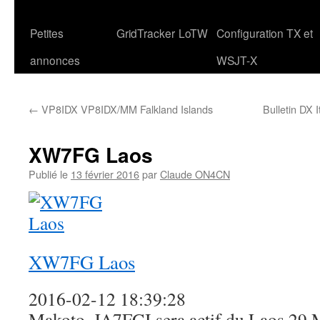
Petites
GridTracker
LoTW
Configuration TX et
annonces
WSJT-X
←
VP8IDX VP8IDX/MM Falkland Islands
Bulletin DX 
XW7FG Laos
Publié le
13 février 2016
par
Claude ON4CN
XW7FG Laos
2016-02-12 18:39:28
Makoto, JA7FGI sera actif du Laos 29 