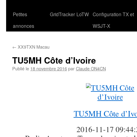
Petites
GridTracker
LoTW
Configuration TX et
annonces
WSJT-X
←
XX9TXN Macau
TU5MH Côte d’Ivoire
Publié le
18 novembre 2016
par
Claude ON4CN
TU5MH Côte d’Ivo
2016-11-17 09:44: