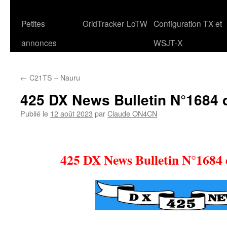
Petites
GridTracker
LoTW
Configuration TX et
annonces
WSJT-X
←
C21TS – Nauru
425 DX News Bulletin N°1684 
Publié le
12 août 2023
par
Claude ON4CN
425 DX News Bulletin N°1684