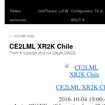
Petites
GridTracker
LoTW
Configuration TX et
annonces
WSJT-X
←
VU3JWI India
CE2LML XR2K Chile
Publié le
5 octobre 2016
par
Claude ON4CN
CE2LML XR2K Ch
2016-10-04 19:00: