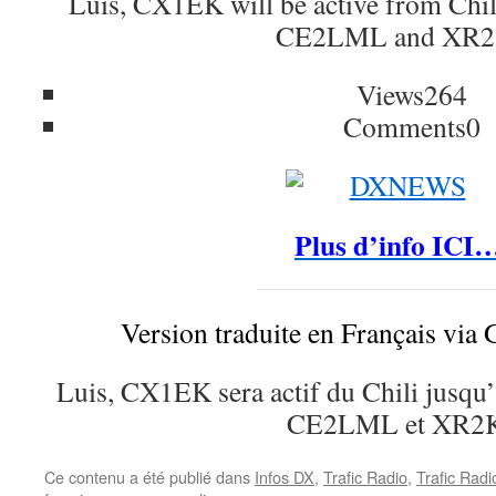
Luis, CX1EK will be active from Chil
CE2LML and XR2
Views
264
Comments
0
Plus d’info ICI
Version traduite en Français via 
Luis, CX1EK sera actif du Chili jusq
CE2LML et XR2K
Ce contenu a été publié dans
Infos DX
,
Trafic Radio
,
Trafic Rad