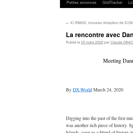
Petites annonces
GridTracker
L
←
IC-R8600, nouveau récepteur de ICO
La rencontre avec Da
Publié le
25 mars 2020
par
Claude ON4
Meeting Dann
By
DX-World
March 24, 2020
Digging into the past of the first 
was another rich piece of history. 
Islands, gave us a blend of history in