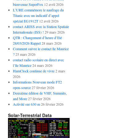
bienvenue SuperFox
12 avril 2026
L’URE commémore le naufrage du
Titanic avec un indicatif d’appel
spécial EG1912T
12 avril 2026
contact ARISS avec la Station Spatiale
Internationale (ISS) !
29 mars 2026
QTR : Changement d’heure d’Eté
28/03/2026 Rappel
28 mars 2026
Comment suivre le contact île Maurice
?
25 mars 2026
contact radio scolaire en direct avec
l’île Maurice
24 mars 2026
HamClock continue de vivre
2 mars
2026
Informations Nouveau mode FT2
open-source
27 février 2026
Deuxième édition de VHF, Summits,
and More
27 février 2026
Activité sur 630 m
26 février 2026
Solar-Terrestrial Data