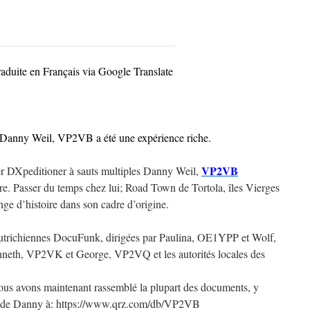
raduite en Français via Google Translate
 Danny Weil, VP2VB a été une expérience riche.
VP2VB
er DXpeditioner à sauts multiples Danny Weil,
ire. Passer du temps chez lui; Road Town de Tortola, îles Vierges
ge d’histoire dans son cadre d’origine.
 autrichiennes DocuFunk, dirigées par Paulina, OE1YPP et Wolf,
eth, VP2VK et George, VP2VQ et les autorités locales des
ous avons maintenant rassemblé la plupart des documents, y
nte de Danny à: https://www.qrz.com/db/VP2VB