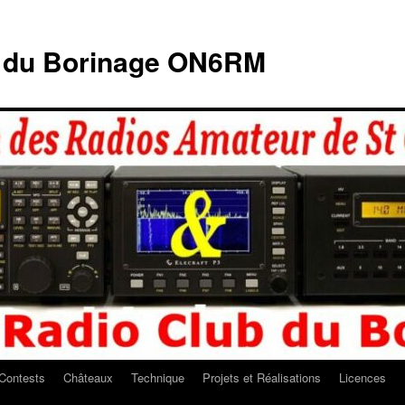
b du Borinage ON6RM
Contests
Châteaux
Technique
Projets et Réalisations
Licences