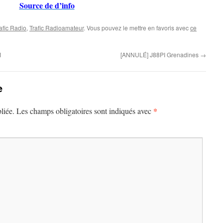
Source de d’info
afic Radio
,
Trafic Radioamateur
. Vous pouvez le mettre en favoris avec
ce
M
[ANNULÉ] J88PI Grenadines
→
e
*
liée.
Les champs obligatoires sont indiqués avec