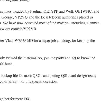
 archives, headed by Paulina, OE1YPP and Wolf, OE1WHC, and
eorge, VP2VQ and the local telecom authorities placed us
an. We have now collected most of the material, including Danny’s
://www.qrz.com/db/VP2VB
er Vlad, W7/UA6JD for a super job all along, for keeping the
y viewed the material. So, join the party and get to know the
 DX hunt.
 backup file for more QSOs and getting QSL card design ready
 color affair – for this special occasion.
ogether for more DX.