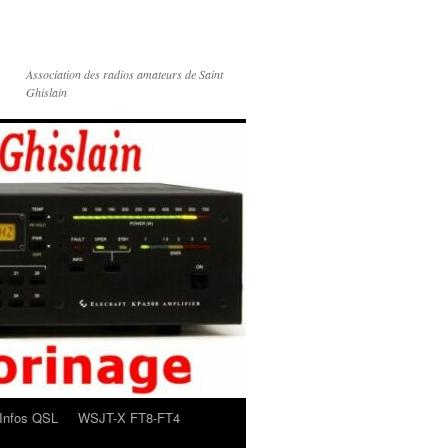
Association des radios amateurs de Saint
Ghislain
Infos QSL
WSJT-X FT8-FT4