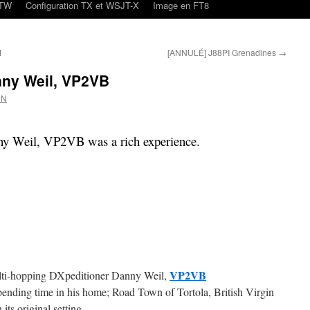
oTW
Configuration TX et WSJT-X
Image en FT8
M
[ANNULÉ] J88PI Grenadines
→
nny Weil, VP2VB
CN
y Weil, VP2VB was a rich experience.
VP2VB
multi-hopping DXpeditioner Danny Weil,
Spending time in his home; Road Town of Tortola, British Virgin
 its original setting.