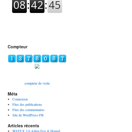
Compteur
compteur de visite
Méta
Connexion
Flux des publications
Flux des commentaires
Site de WordPress-FR
Articles récents
WSJT-X 3.0 Adieu Fox & Hound,