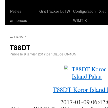
Petites
GridTracker
LoTW
Configuration TX et
annonces
WSJT-X
←
OA0MP
T88DT
Publié le
9 janvier 2017
par
Claude ON4CN
T88DT Koror Island 
2017-01-09 06:42: