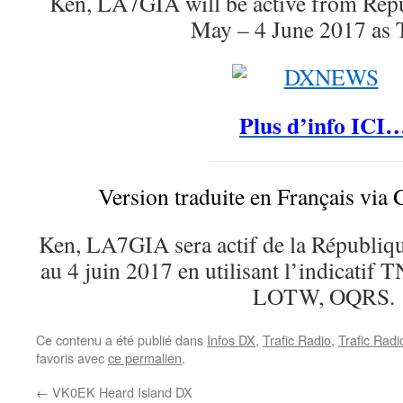
Ken, LA7GIA will be active from Repu
May – 4 June 2017 as
Plus d’info ICI
Version traduite en Français via 
Ken, LA7GIA sera actif de la Républiq
au 4 juin 2017 en utilisant l’indicat
LOTW, OQRS.
Ce contenu a été publié dans
Infos DX
,
Trafic Radio
,
Trafic Rad
favoris avec
ce permalien
.
←
VK0EK Heard Island DX