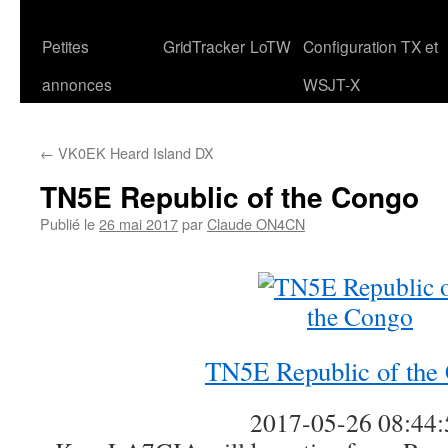
Petites
GridTracker
LoTW
Configuration TX et
annonces
WSJT-X
←
VK0EK Heard Island DX
TN5E Republic of the Congo
Publié le
26 mai 2017
par
Claude ON4CN
TN5E Republic of the
2017-05-26 08:44: