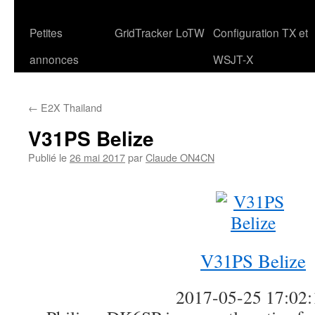
Petites
GridTracker
LoTW
Configuration TX et
annonces
WSJT-X
←
E2X Thailand
V31PS Belize
Publié le
26 mai 2017
par
Claude ON4CN
V31PS Belize
2017-05-25 17:02: