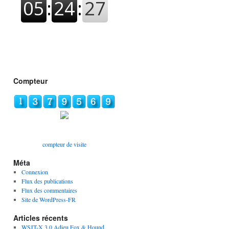
Compteur
compteur de visite
Méta
Connexion
Flux des publications
Flux des commentaires
Site de WordPress-FR
Articles récents
WSJT-X 3.0 Adieu Fox & Hound,