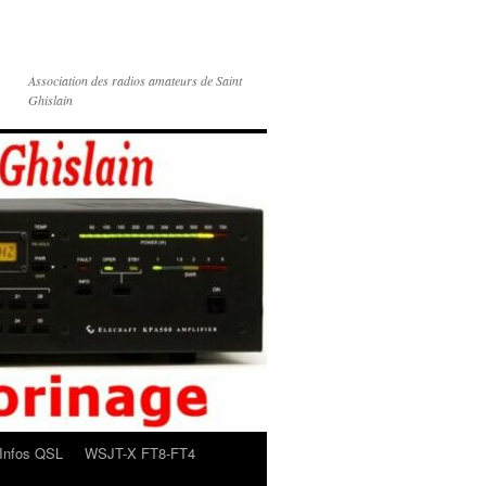
Association des radios amateurs de Saint
Ghislain
Infos QSL
WSJT-X FT8-FT4