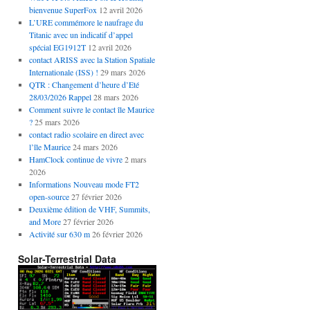
bienvenue SuperFox
12 avril 2026
L’URE commémore le naufrage du
Titanic avec un indicatif d’appel
spécial EG1912T
12 avril 2026
contact ARISS avec la Station Spatiale
Internationale (ISS) !
29 mars 2026
QTR : Changement d’heure d’Eté
28/03/2026 Rappel
28 mars 2026
Comment suivre le contact île Maurice
?
25 mars 2026
contact radio scolaire en direct avec
l’île Maurice
24 mars 2026
HamClock continue de vivre
2 mars
2026
Informations Nouveau mode FT2
open-source
27 février 2026
Deuxième édition de VHF, Summits,
and More
27 février 2026
Activité sur 630 m
26 février 2026
Solar-Terrestrial Data