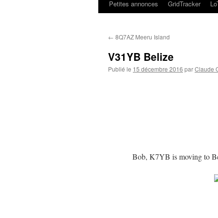
Petites annonces
GridTracker
L
←
8Q7AZ Meeru Island
V31YB Belize
Publié le
15 décembre 2016
par
Claude
Bob, K7YB is moving to Bel