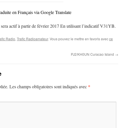
raduite en Français via Google Translate
a actif à partir de février 2017 En utilisant l’indicatif V31YB.
afic Radio
,
Trafic Radioamateur
. Vous pouvez le mettre en favoris avec
ce
PJ2/KH0UN Curacao Island
→
e
*
liée.
Les champs obligatoires sont indiqués avec