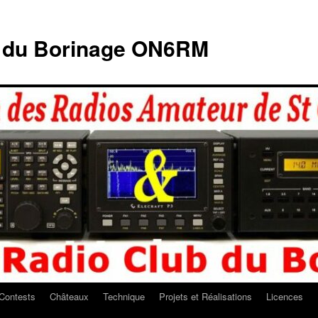
b du Borinage ON6RM
Contests
Châteaux
Technique
Projets et Réalisations
Licences