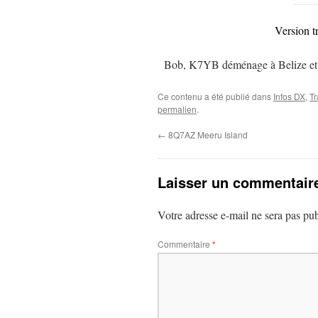
Version t
Bob, K7YB déménage à Belize et ser
Ce contenu a été publié dans
Infos DX
,
Tr
permalien
.
←
8Q7AZ Meeru Island
Laisser un commentair
Votre adresse e-mail ne sera pas pub
Commentaire
*