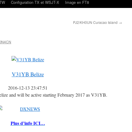
oTW
Configuration TX et WSJT-X
Image en FT8
PJ2/KH0UN Curacao Island
→
 ON4CN
V31YB Belize
2016-12-13 23:47:51
ize and will be active starting February 2017 as V31YB.
Plus d’info ICI…