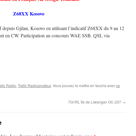
Z68XX Kosovo
depuis Gjilan, Kosovo en utilisant l’indicatif Z68XX du 9 au 12
nt en CW. Participation au concours WAE SSB. QSL via
afic Radio
,
Trafic Radioamateur
. Vous pouvez le mettre en favoris avec
ce
7G1RL Île de Liwangan OC-237
→
e