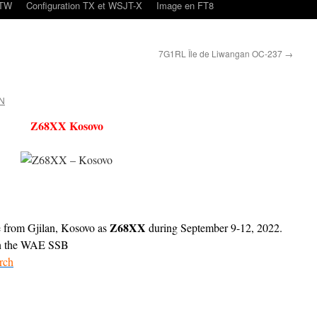
oTW
Configuration TX et WSJT-X
Image en FT8
7G1RL Île de Liwangan OC-237
→
N
Z68XX Kosovo
Z68XX
 from Gjilan, Kosovo as
during September 9-12, 2022.
in the WAE SSB
rch