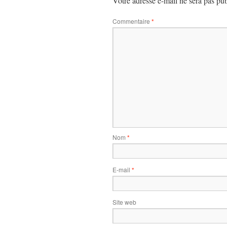
Votre adresse e-mail ne sera pas pub
Commentaire
*
Nom
*
E-mail
*
Site web