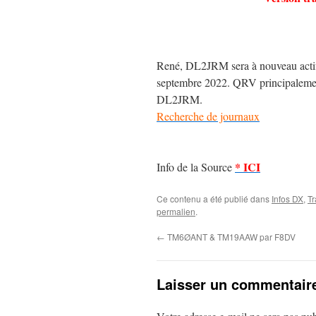
René, DL2JRM sera à nouveau actif 
septembre 2022. QRV principaleme
DL2JRM.
Recherche de journaux
* ICI
Info de la Source
Ce contenu a été publié dans
Infos DX
,
Tr
permalien
.
←
TM6ØANT & TM19AAW par F8DV
Laisser un commentair