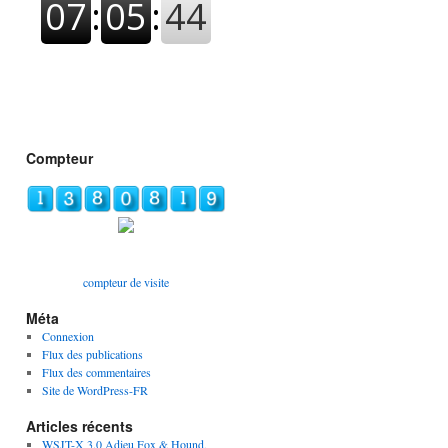
Compteur
compteur de visite
Méta
Connexion
Flux des publications
Flux des commentaires
Site de WordPress-FR
Articles récents
WSJT-X 3.0 Adieu Fox & Hound,