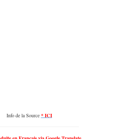
* ICI
Info de la Source
aduite en Français via Google Translate