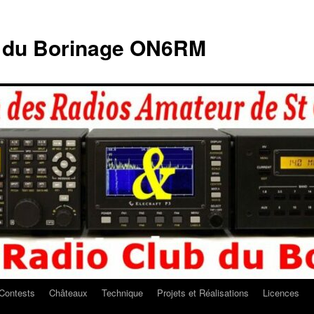
b du Borinage ON6RM
Contests
Châteaux
Technique
Projets et Réalisations
Licences