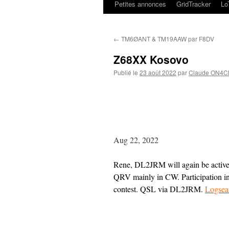
Petites annonces
GridTracker
L
←
TM6ØANT & TM19AAW par F8DV
Z68XX Kosovo
Publié le
23 août 2022
par
Claude ON4C
Aug 22, 2022
Rene, DL2JRM will again be active
QRV mainly in CW. Participation 
contest. QSL via DL2JRM.
Logsea