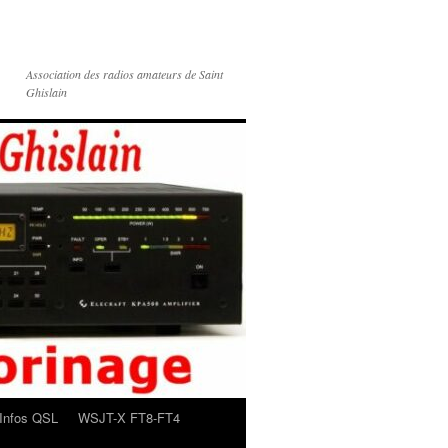
Association des radios amateurs de Saint
Ghislain
Infos QSL
WSJT-X FT8-FT4