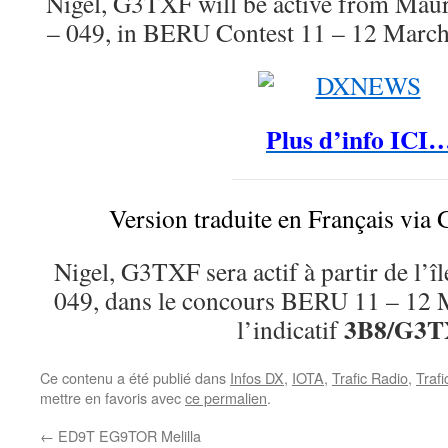
Nigel, G3TXF will be active from Maur
– 049, in BERU Contest 11 – 12 Marc
Plus d’info ICI
Version traduite en Français via 
Nigel, G3TXF sera actif à partir de l
049, dans le concours BERU 11 – 12 M
3B8/G3T
l’indicatif
Ce contenu a été publié dans
Infos DX
,
IOTA
,
Trafic Radio
,
Traf
mettre en favoris avec
ce permalien
.
←
ED9T EG9TOR Melilla