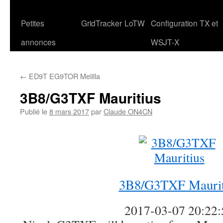
Petites
GridTracker
LoTW
Configuration TX et
annonces
WSJT-X
←
ED9T EG9TOR Melilla
3B8/G3TXF Mauritius
Publié le
8 mars 2017
par
Claude ON4CN
3B8/G3TXF Maurit
2017-03-07 20:22: