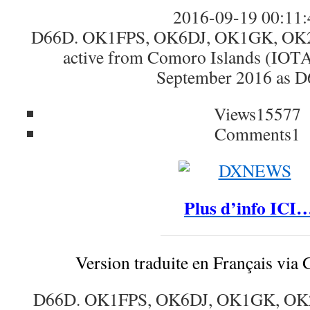
2016-09-19 00:11:
D66D. OK1FPS, OK6DJ, OK1GK, OK2
active from Comoro Islands (IOT
September 2016 as D
Views
15577
Comments
1
Plus d’info ICI
Version traduite en Français via 
D66D. OK1FPS, OK6DJ, OK1GK, OK