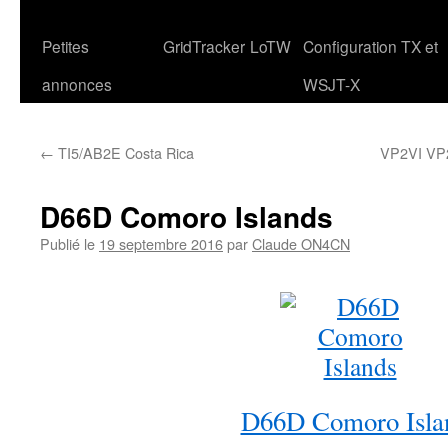
Petites
GridTracker
LoTW
Configuration TX et
annonces
WSJT-X
←
TI5/AB2E Costa Rica
VP2VI V
D66D Comoro Islands
Publié le
19 septembre 2016
par
Claude ON4CN
D66D Comoro Isla