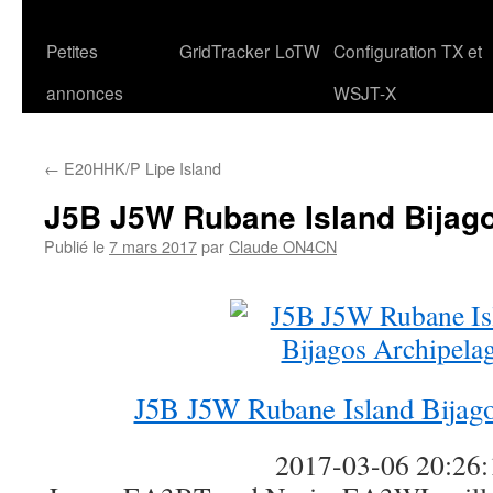
Petites
GridTracker
LoTW
Configuration TX et
annonces
WSJT-X
←
E20HHK/P Lipe Island
J5B J5W Rubane Island Bijag
Publié le
7 mars 2017
par
Claude ON4CN
J5B J5W Rubane Island Bijago
2017-03-06 20:26: