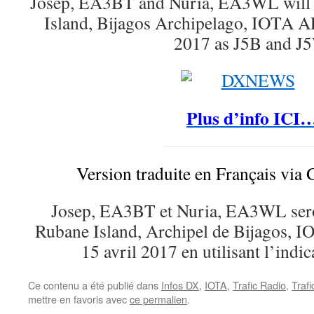
Josep, EA3BT and Nuria, EA3WL will 
Island, Bijagos Archipelago, IOTA AF
2017 as J5B and J
Plus d’info ICI
Version traduite en Français via 
Josep, EA3BT et Nuria, EA3WL seront
Rubane Island, Archipel de Bijagos, I
15 avril 2017 en utilisant l’indi
Ce contenu a été publié dans
Infos DX
,
IOTA
,
Trafic Radio
,
Traf
mettre en favoris avec
ce permalien
.