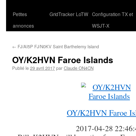
Petites
GridTracker
LoTW
Configuration TX et
annonces
WSJT-X
←
FJ/AI5P FJ/N0KV Saint Barthelemy Island
OY/K2HVN Faroe Islands
Publié le
29 avril 2017
par
Claude ON4CN
OY/K2HVN Faroe Is
2017-04-28 22:46: