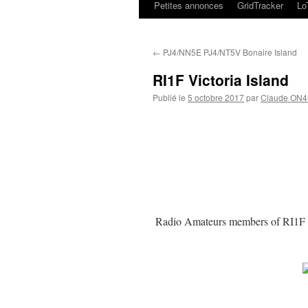
Petites annonces
GridTracker
L
←
PJ4/NN5E PJ4/NT5V Bonaire Island
RI1F Victoria Island
Publié le
5 octobre 2017
par
Claude ON
Radio Amateurs members of RI1F pl