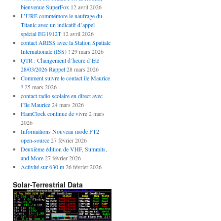
bienvenue SuperFox
12 avril 2026
L’URE commémore le naufrage du
Titanic avec un indicatif d’appel
spécial EG1912T
12 avril 2026
contact ARISS avec la Station Spatiale
Internationale (ISS) !
29 mars 2026
QTR : Changement d’heure d’Eté
28/03/2026 Rappel
28 mars 2026
Comment suivre le contact île Maurice
?
25 mars 2026
contact radio scolaire en direct avec
l’île Maurice
24 mars 2026
HamClock continue de vivre
2 mars
2026
Informations Nouveau mode FT2
open-source
27 février 2026
Deuxième édition de VHF, Summits,
and More
27 février 2026
Activité sur 630 m
26 février 2026
Solar-Terrestrial Data