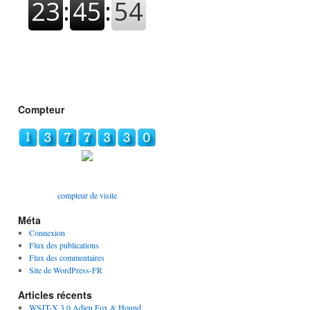
Compteur
compteur de visite
Méta
Connexion
Flux des publications
Flux des commentaires
Site de WordPress-FR
Articles récents
WSJT-X 3.0 Adieu Fox & Hound,