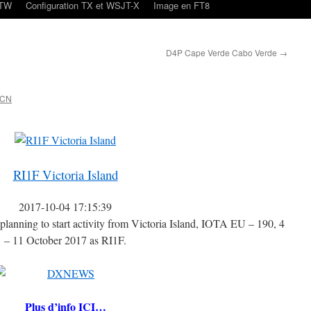
oTW
Configuration TX et WSJT-X
Image en FT8
D4P Cape Verde Cabo Verde
→
4CN
RI1F Victoria Island
2017-10-04 17:15:39
anning to start activity from Victoria Island, IOTA EU – 190, 4
– 11 October 2017 as RI1F.
Plus d’info ICI…