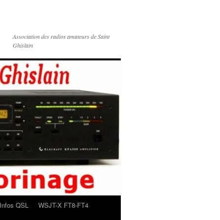
Association des radios amateurs de Saint
Ghislain
Infos QSL
WSJT-X FT8-FT4