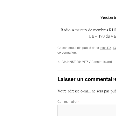
Version t
Radio Amateurs de membres RI1F q
UE – 190 du 4 au
Ce contenu a été publié dans
Infos DX
,
I
ce permalien
.
←
PJ4/NN5E PJ4/NT5V Bonaire Island
Laisser un commentair
Votre adresse e-mail ne sera pas pub
Commentaire
*