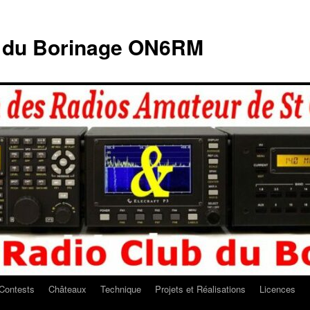
b du Borinage ON6RM
Contests
Châteaux
Technique
Projets et Réalisations
Licences