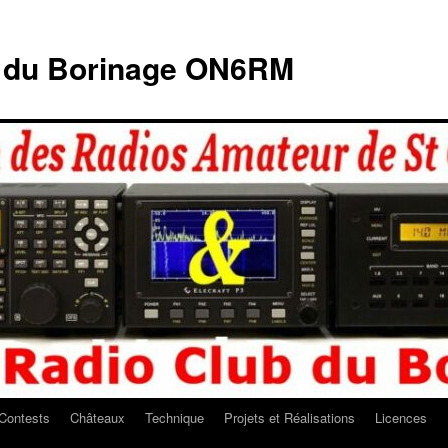
b du Borinage ON6RM
Contests
Châteaux
Technique
Projets et Réalisations
Licences