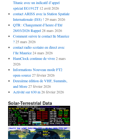
Titanic avec un indicatif d’appel
spécial EG1912T
12 avril 2026
contact ARISS avec la Station Spatiale
Internationale (ISS) !
29 mars 2026
QTR : Changement d’heure d’Eté
28/03/2026 Rappel
28 mars 2026
Comment suivre le contact île Maurice
?
25 mars 2026
contact radio scolaire en direct avec
l’île Maurice
24 mars 2026
HamClock continue de vivre
2 mars
2026
Informations Nouveau mode FT2
open-source
27 février 2026
Deuxième édition de VHF, Summits,
and More
27 février 2026
Activité sur 630 m
26 février 2026
Solar-Terrestrial Data