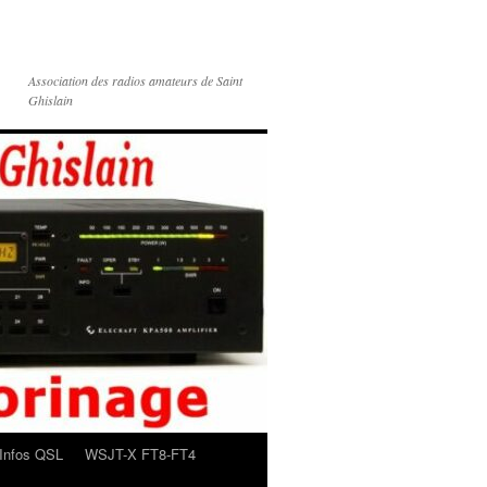
Association des radios amateurs de Saint
Ghislain
Infos QSL
WSJT-X FT8-FT4