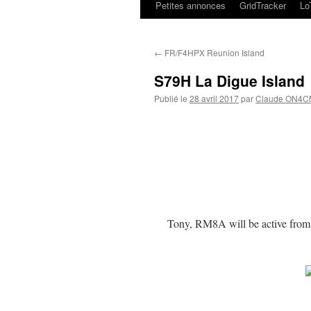
Petites annonces
GridTracker
L
←
FR/F4HPX Reunion Island
S79H La Digue Island
Publié le
28 avril 2017
par
Claude ON4C
Tony, RM8A will be active from