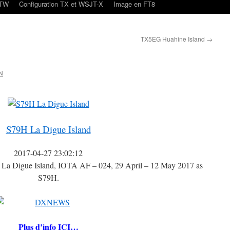
oTW
Configuration TX et WSJT-X
Image en FT8
TX5EG Huahine Island
→
N
S79H La Digue Island
2017-04-27 23:02:12
 La Digue Island, IOTA AF – 024, 29 April – 12 May 2017 as
S79H.
Plus d’info ICI…