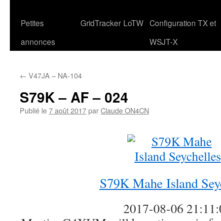
Petites
GridTracker
LoTW
Configuration TX et
annonces
WSJT-X
←
V47JA – NA-104
S79K – AF – 024
Publié le
7 août 2017
par
Claude ON4CN
S79K Mahe Island Sey
2017-08-06 21:11: