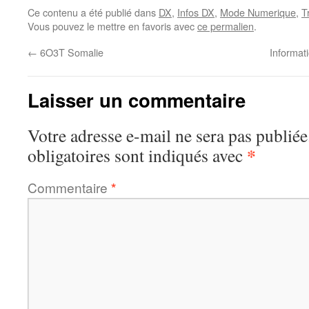
Ce contenu a été publié dans
DX
,
Infos DX
,
Mode Numerique
,
T
Vous pouvez le mettre en favoris avec
ce permalien
.
←
6O3T Somalie
Informati
Laisser un commentaire
Votre adresse e-mail ne sera pas publiée
*
obligatoires sont indiqués avec
Commentaire
*