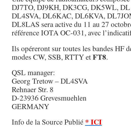
DJ7TO, DJ9KH, DK3CG, DK5WL, D
DL4SVA, DL6KAC, DL6KVA, DL7JOM
DL8LAS sera active du 11 au 27 octobr
référence IOTA OC-031, avec l’indicati
Ils opéreront sur toutes les bandes HF 
FT8
modes CW, SSB, RTTY et
.
QSL manager:
Georg Tretow – DL4SVA
Rehnaer Str. 8
D-23936 Grevesmuehlen
GERMANY
* ICI
Info de la Source Publié