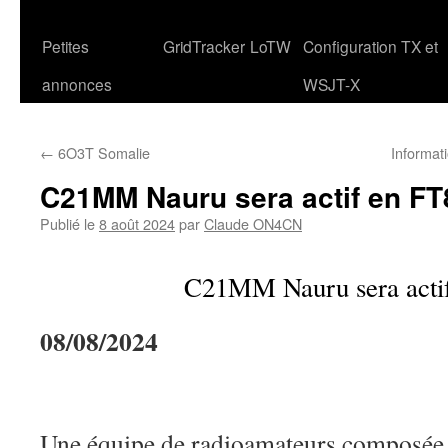
Petites
GridTracker
LoTW
Configuration TX et
annonces
WSJT-X
←
6O3T Somalie
Informati
C21MM Nauru sera actif en FT
Publié le
8 août 2024
par
Claude ON4CN
C21MM Nauru sera acti
08/08/2024
Une équipe de radioamateurs compos