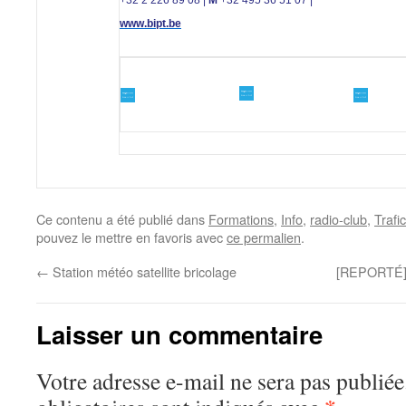
+32 2 226 89 08 |
M
+32 495 36 51 07 |
www.bipt.be
Ce contenu a été publié dans
Formations
,
Info
,
radio-club
,
Trafi
pouvez le mettre en favoris avec
ce permalien
.
←
Station météo satellite bricolage
[REPORTÉ]
Laisser un commentaire
Votre adresse e-mail ne sera pas publiée