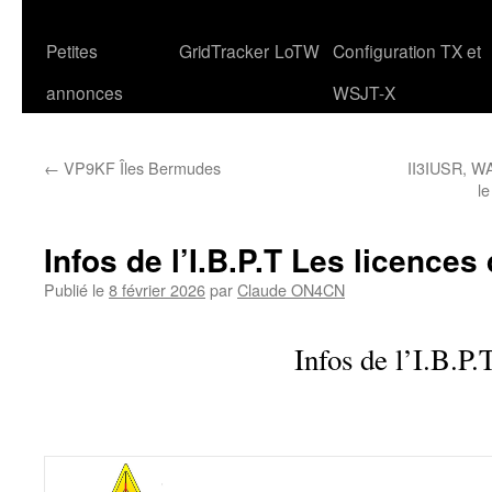
Petites
GridTracker
LoTW
Configuration TX et
annonces
WSJT-X
←
VP9KF Îles Bermudes
II3IUSR, WA
le
Infos de l’I.B.P.T Les licences
Publié le
8 février 2026
par
Claude ON4CN
Infos de l’I.B.P.