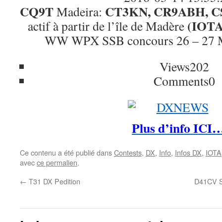
CQ9T
CT3KN, CR9ABH, C
Madeira:
(IOTA
actif à partir de l’île de Madère
WW WPX SSB concours 26 – 27 
Views
202
Comments
0
Plus d’info ICI
Ce contenu a été publié dans
Contests
,
DX
,
Info
,
Infos DX
,
IOTA
avec
ce permalien
.
←
T31 DX Pedition
D41CV S