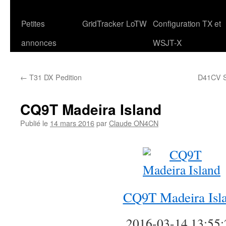
Petites
GridTracker
LoTW
Configuration TX et
annonces
WSJT-X
←
T31 DX Pedition
D41CV S
CQ9T Madeira Island
Publié le
14 mars 2016
par
Claude ON4CN
CQ9T Madeira Isl
2016-03-14 13:55: