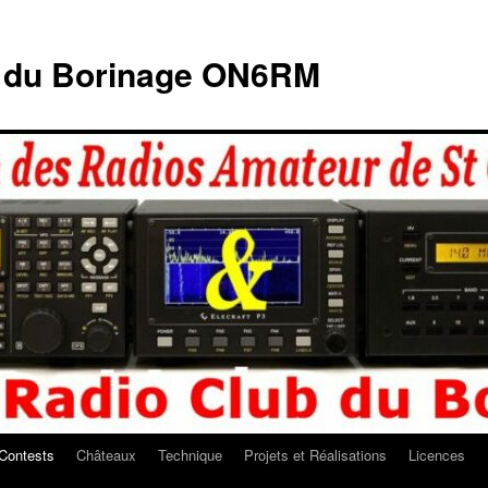
b du Borinage ON6RM
Contests
Châteaux
Technique
Projets et Réalisations
Licences