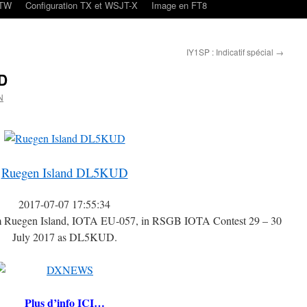
oTW
Configuration TX et WSJT-X
Image en FT8
IY1SP : Indicatif spécial
→
D
N
Ruegen Island DL5KUD
2017-07-07 17:55:34
m Ruegen Island, IOTA EU-057, in RSGB IOTA Contest 29 – 30
July 2017 as DL5KUD.
Plus d’info ICI…