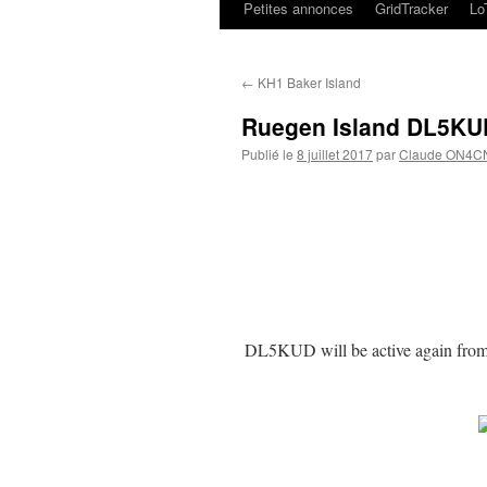
Petites annonces
GridTracker
L
←
KH1 Baker Island
Ruegen Island DL5KU
Publié le
8 juillet 2017
par
Claude ON4C
DL5KUD will be active again fro