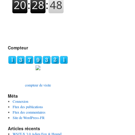
Compteur
compteur de visite
Méta
Connexion
Flux des publications
Flux des commentaires
Site de WordPress-FR
Articles récents
WSJT-X 3.0 Adieu Fox & Hound,