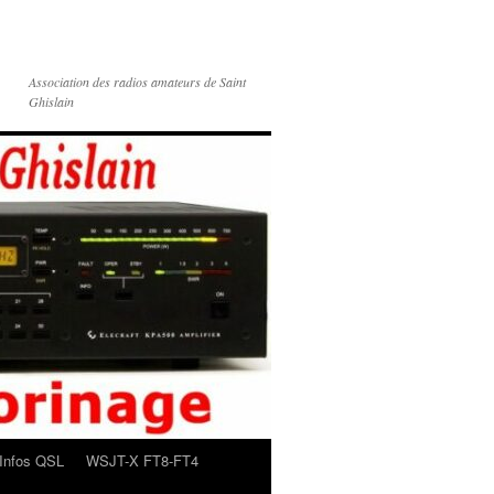
Association des radios amateurs de Saint
Ghislain
Infos QSL
WSJT-X FT8-FT4