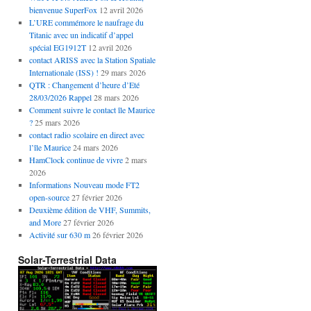
bienvenue SuperFox
12 avril 2026
L’URE commémore le naufrage du
Titanic avec un indicatif d’appel
spécial EG1912T
12 avril 2026
contact ARISS avec la Station Spatiale
Internationale (ISS) !
29 mars 2026
QTR : Changement d’heure d’Eté
28/03/2026 Rappel
28 mars 2026
Comment suivre le contact île Maurice
?
25 mars 2026
contact radio scolaire en direct avec
l’île Maurice
24 mars 2026
HamClock continue de vivre
2 mars
2026
Informations Nouveau mode FT2
open-source
27 février 2026
Deuxième édition de VHF, Summits,
and More
27 février 2026
Activité sur 630 m
26 février 2026
Solar-Terrestrial Data