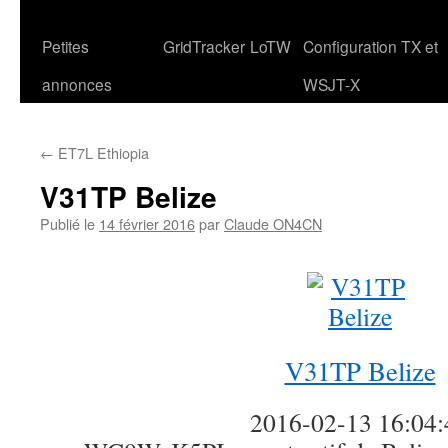
Petites
GridTracker
LoTW
Configuration TX et
annonces
WSJT-X
←
ET7L Ethiopia
V31TP Belize
Publié le
14 février 2016
par
Claude ON4CN
V31TP Belize
2016-02-13 16:04: