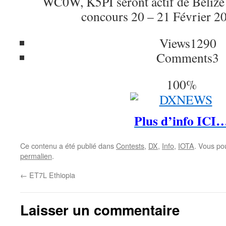
WC0W, K5PI seront actif de Bel
concours 20 – 21 Février 
Views
1290
Comments
3
100%
Plus d’info ICI
Ce contenu a été publié dans
Contests
,
DX
,
Info
,
IOTA
. Vous po
permalien
.
←
ET7L Ethiopia
Laisser un commentaire