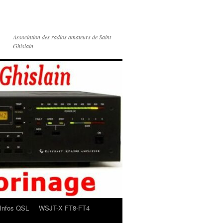
Association des radios amateurs de Saint
Ghislain
Infos QSL
WSJT-X FT8-FT4