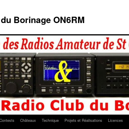
b du Borinage ON6RM
Contests
Châteaux
Technique
Projets et Réalisations
Licences