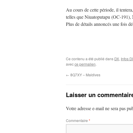
Au cours de cette période, il tentera
telles que Niuatoputapu (OC-191),
Plus de détails annoncés une fois dé
Ce contenu a été publié dans
DX
,
Infos D
avec
ce permalien
.
←
8Q7XY – Maldives
Laisser un commentair
Votre adresse e-mail ne sera pas pub
Commentaire
*