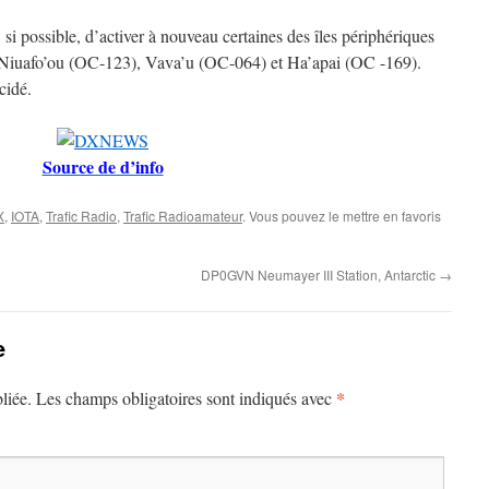
, si possible, d’activer à nouveau certaines des îles périphériques
 Niuafo’ou (OC-123), Vava’u (OC-064) et Ha’apai (OC -169).
cidé.
Source de d’info
X
,
IOTA
,
Trafic Radio
,
Trafic Radioamateur
. Vous pouvez le mettre en favoris
DP0GVN Neumayer III Station, Antarctic
→
e
*
liée.
Les champs obligatoires sont indiqués avec