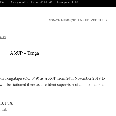
oTW
Configuration TX et WSJT-X
Image en FT8
DP0GVN Neumayer III Station, Antarctic
→
N4CN
A35JP – Tonga
A35JP
om Tongatapu (OC-049) as
from 24th November 2019 to
l be stationed there as a resident supervisor of an international
B, FT8.
ical.