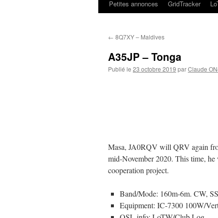
Petites annonces
GridTracker
L
←
8Q7XY – Maldives
A35JP – Tonga
Publié le
23 octobre 2019
par
Claude O
Masa, JA0RQV will QRV again fr
mid-November 2020. This time, he wil
cooperation project.
Band/Mode: 160m-6m. CW, SS
Equipment: IC-7300 100W/Vert
QSL info: LoTW/Club Log.