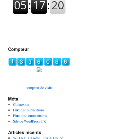
Compteur
compteur de visite
Méta
Connexion
Flux des publications
Flux des commentaires
Site de WordPress-FR
Articles récents
WSJT-X 3.0 Adieu Fox & Hound,