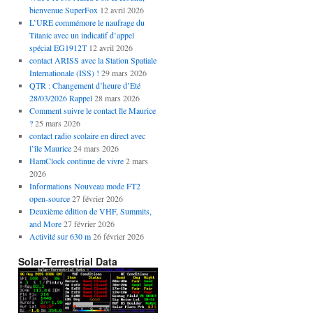
bienvenue SuperFox
12 avril 2026
L’URE commémore le naufrage du
Titanic avec un indicatif d’appel
spécial EG1912T
12 avril 2026
contact ARISS avec la Station Spatiale
Internationale (ISS) !
29 mars 2026
QTR : Changement d’heure d’Eté
28/03/2026 Rappel
28 mars 2026
Comment suivre le contact île Maurice
?
25 mars 2026
contact radio scolaire en direct avec
l’île Maurice
24 mars 2026
HamClock continue de vivre
2 mars
2026
Informations Nouveau mode FT2
open-source
27 février 2026
Deuxième édition de VHF, Summits,
and More
27 février 2026
Activité sur 630 m
26 février 2026
Solar-Terrestrial Data