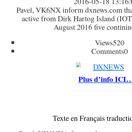
2016-05-18 13:16:
Pavel, VK6NX inform dxnews.com that 
active from Dirk Hartog Island (IO
August 2016 five continin
Views
520
Comments
0
Plus d’info ICI
Texte en Français traduct