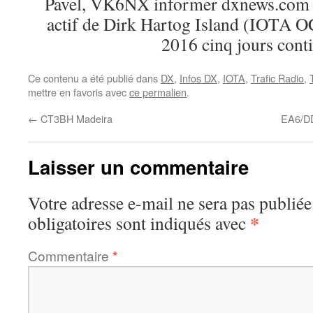
Pavel, VK6NX informer dxnews.com qu
actif de Dirk Hartog Island (IOTA O
2016 cinq jours cont
Ce contenu a été publié dans
DX
,
Infos DX
,
IOTA
,
Trafic Radio
,
mettre en favoris avec
ce permalien
.
←
CT3BH Madeira
EA6/DD
Laisser un commentaire
Votre adresse e-mail ne sera pas publiée
*
obligatoires sont indiqués avec
Commentaire
*