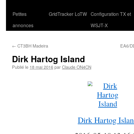
Petites
GridTracker
LoTW
Configuration TX et
annonces
WSJT-X
←
CT3BH Madeira
EA6/DD
Dirk Hartog Island
Publié le
18 mai 2016
par
Claude ON4CN
Dirk Hartog Isla