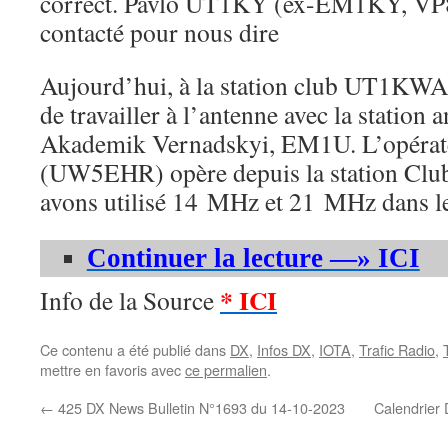
correct. Pavlo UT1KY (ex-EM1KY, V
contacté pour nous dire
Aujourd’hui, à la station club UT1KWA, 
de travailler à l’antenne avec la station
Akademik Vernadskyi, EM1U. L’opérat
(UW5EHR) opère depuis la station Clu
avons utilisé 14 MHz et 21 MHz dans l
Continuer la lecture —» ICI
* ICI
Info de la Source
Ce contenu a été publié dans
DX
,
Infos DX
,
IOTA
,
Trafic Radio
,
mettre en favoris avec
ce permalien
.
←
425 DX News Bulletin N°1693 du 14-10-2023
Calendrier