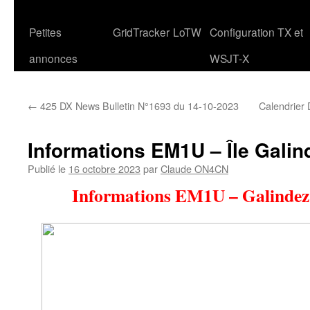
Petites
GridTracker
LoTW
Configuration TX et
annonces
WSJT-X
←
425 DX News Bulletin N°1693 du 14-10-2023
Calendrier
Informations EM1U – Île Galin
Publié le
16 octobre 2023
par
Claude ON4CN
Informations EM1U – Galindez