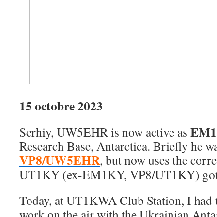
15 octobre 2023
EM1
Serhiy, UW5EHR is now active as
Research Base, Antarctica. Briefly he 
VP8/UW5EHR
, but now uses the corre
UT1KY (ex-EM1KY, VP8/UT1KY) got i
Today, at UT1KWA Club Station, I had t
work on the air with the Ukrainian Anta