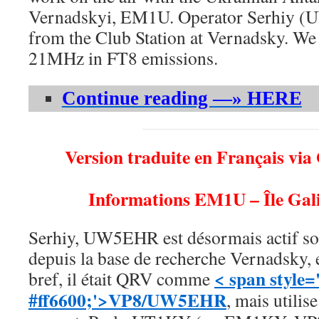
Vernadskyi, EM1U. Operator Serhiy 
from the Club Station at Vernadsky. W
21MHz in FT8 emissions.
Continue reading —» HERE
Version traduite en Français via
Informations EM1U – Île Gal
Serhiy, UW5EHR est désormais actif s
depuis la base de recherche Vernadsky, 
< span style=
bref, il était QRV comme
#ff6600;'>VP8/UW5EHR
, mais utilis