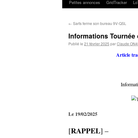
Petites annonces
GridTracker
L
←
Sarts ferme son bureau 9V-QSL
Informations Tournée
Publié le
21 février 2025
par
Claude ON
Article tr
Informat
Le 19/02/2025
RAPPEL
[
] –