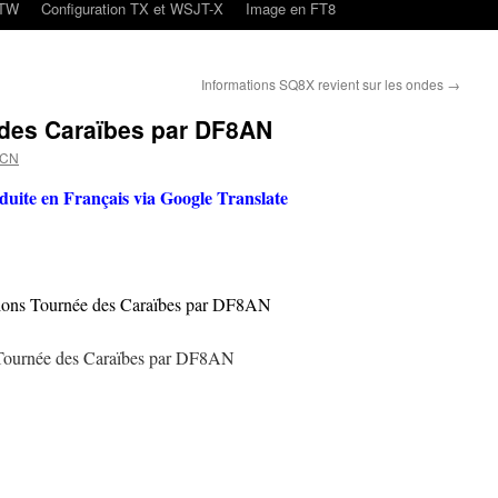
oTW
Configuration TX et WSJT-X
Image en FT8
Informations SQ8X revient sur les ondes
→
 des Caraïbes par DF8AN
4CN
aduite en Français via Google Translate
ions Tournée des Caraïbes par DF8AN