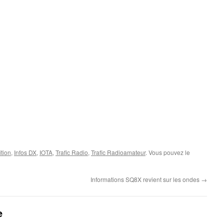
tion
,
Infos DX
,
IOTA
,
Trafic Radio
,
Trafic Radioamateur
. Vous pouvez le
Informations SQ8X revient sur les ondes
→
e