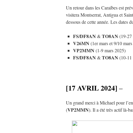
Un retour dans les Caraïbes est pré
visitera Montserrat, Antigua et Saint
dessous de cette année. Les dates d
FS/DF8AN
TO8AN
&
(19-27 
V26MN
(1er mars et 9/10 mars
VP2MMN
(1-9 mars 2025)
FS/DF8AN
TO8AN
&
(10-11 
[17 AVRIL 2024]
–
Un grand merci à Michael pour l’env
VP2MMN
(
). Il a été très actif là