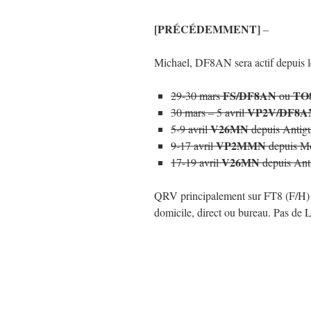
[PRÉCÉDEMMENT]
–
Michael, DF8AN sera actif depuis le
FS/DF8AN
TO
29-30 mars
ou
VP2V/DF8A
30 mars – 5 avril
V26MN
5-9 avril
depuis Antig
VP2MMN
9-17 avril
depuis Mo
V26MN
17-19 avril
depuis Ant
QRV principalement sur FT8 (F/H)
domicile, direct ou bureau. Pas de