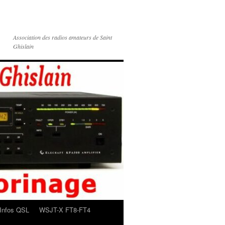
Association des radios amateurs de Saint
Ghislain
Infos QSL
WSJT-X FT8-FT4