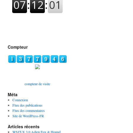
Compteur
compteur de visite
Méta
Connexion
Flux des publications
Flux des commentaires
Site de WordPress-FR
Articles récents
WSJT-X 3.0 Adieu Fox & Hound,