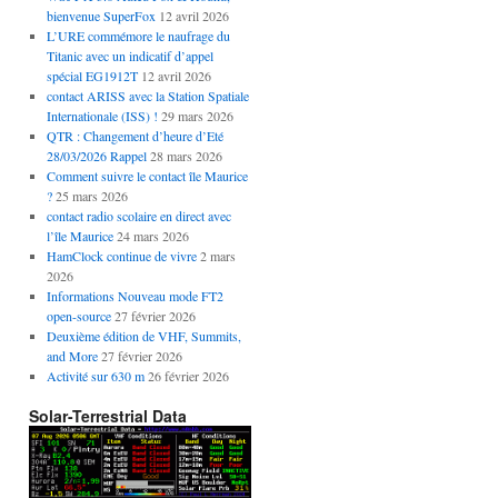
bienvenue SuperFox
12 avril 2026
L’URE commémore le naufrage du
Titanic avec un indicatif d’appel
spécial EG1912T
12 avril 2026
contact ARISS avec la Station Spatiale
Internationale (ISS) !
29 mars 2026
QTR : Changement d’heure d’Eté
28/03/2026 Rappel
28 mars 2026
Comment suivre le contact île Maurice
?
25 mars 2026
contact radio scolaire en direct avec
l’île Maurice
24 mars 2026
HamClock continue de vivre
2 mars
2026
Informations Nouveau mode FT2
open-source
27 février 2026
Deuxième édition de VHF, Summits,
and More
27 février 2026
Activité sur 630 m
26 février 2026
Solar-Terrestrial Data