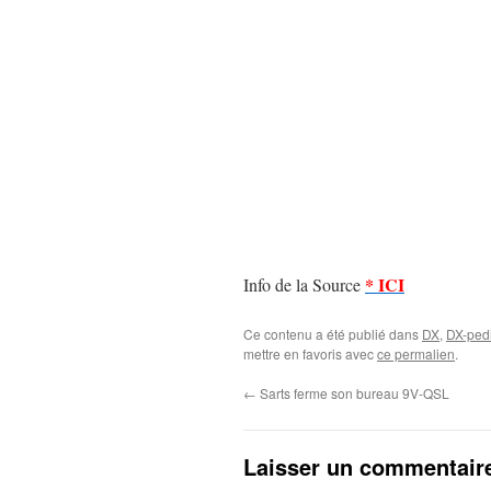
* ICI
Info de la Source
Ce contenu a été publié dans
DX
,
DX-pedi
mettre en favoris avec
ce permalien
.
←
Sarts ferme son bureau 9V-QSL
Laisser un commentair