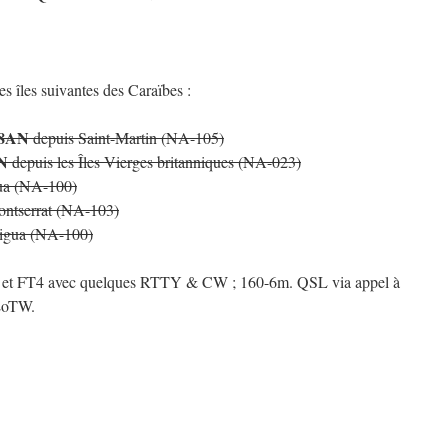
s îles suivantes des Caraïbes :
8AN
depuis Saint-Martin (NA-105)
N
depuis les Îles Vierges britanniques (NA-023)
ua (NA-100)
ntserrat (NA-103)
igua (NA-100)
 et FT4 avec quelques RTTY & CW ; 160-6m. QSL via appel à
 LoTW.