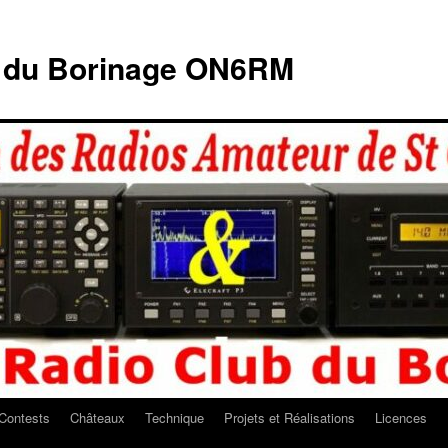
b du Borinage ON6RM
Contests
Châteaux
Technique
Projets et Réalisations
Licences