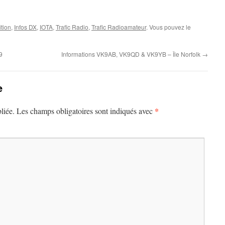
tion
,
Infos DX
,
IOTA
,
Trafic Radio
,
Trafic Radioamateur
. Vous pouvez le
9
Informations VK9AB, VK9QD & VK9YB – Île Norfolk
→
e
*
liée.
Les champs obligatoires sont indiqués avec