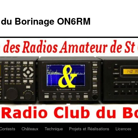
b du Borinage ON6RM
Contests
Châteaux
Technique
Projets et Réalisations
Licences