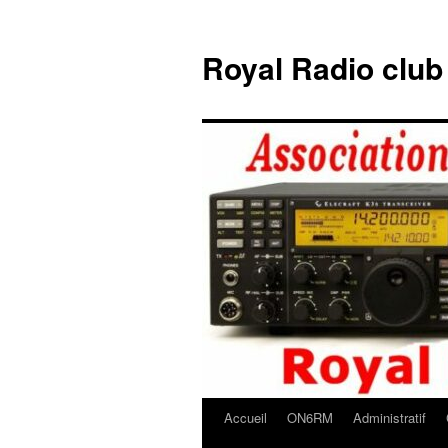
Aller
au
Royal Radio clu
contenu
Accueil
ON6RM
Administratif