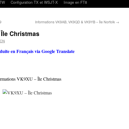
oTW
Configuration TX et WSJT-X
Image en FT8
9
Informations VK9AB, VK9QD & VK9YB – Île Norfolk
→
Île Christmas
4CN
aduite en Français via Google Translate
ormations VK9XU – Île Christmas