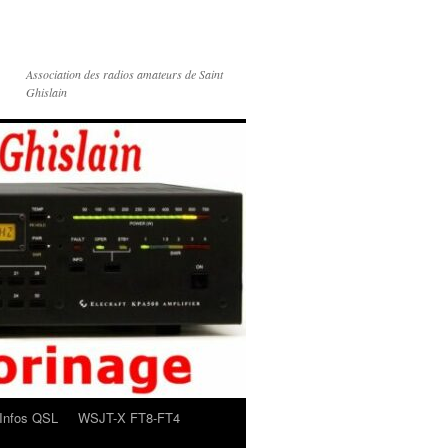
Association des radios amateurs de Saint
Ghislain
Infos QSL
WSJT-X FT8-FT4