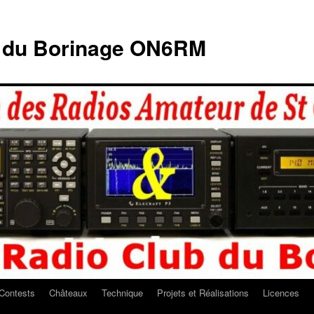
b du Borinage ON6RM
Contests
Châteaux
Technique
Projets et Réalisations
Licences