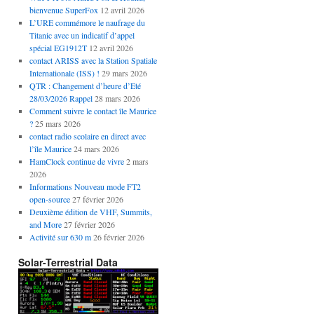
bienvenue SuperFox
12 avril 2026
L’URE commémore le naufrage du
Titanic avec un indicatif d’appel
spécial EG1912T
12 avril 2026
contact ARISS avec la Station Spatiale
Internationale (ISS) !
29 mars 2026
QTR : Changement d’heure d’Eté
28/03/2026 Rappel
28 mars 2026
Comment suivre le contact île Maurice
?
25 mars 2026
contact radio scolaire en direct avec
l’île Maurice
24 mars 2026
HamClock continue de vivre
2 mars
2026
Informations Nouveau mode FT2
open-source
27 février 2026
Deuxième édition de VHF, Summits,
and More
27 février 2026
Activité sur 630 m
26 février 2026
Solar-Terrestrial Data