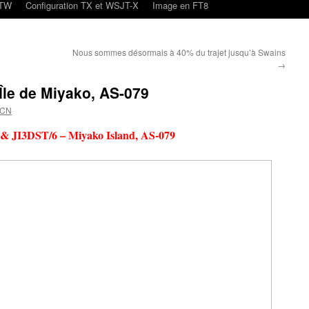
oTW
Configuration TX et WSJT-X
Image en FT8
Nous sommes désormais à 40% du trajet jusqu’à Swains
→
Île de Miyako, AS-079
4CN
 JI3DST/6 – Miyako Island, AS-079