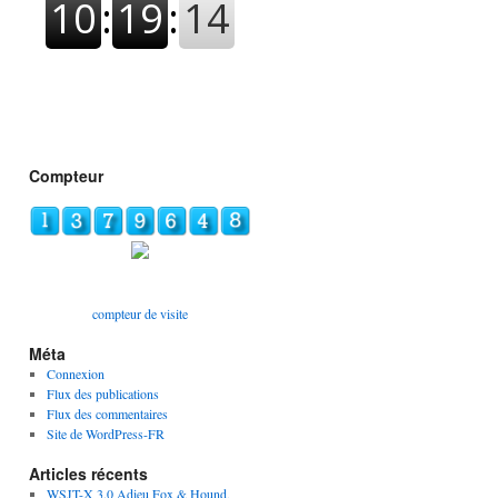
Compteur
compteur de visite
Méta
Connexion
Flux des publications
Flux des commentaires
Site de WordPress-FR
Articles récents
WSJT-X 3.0 Adieu Fox & Hound,