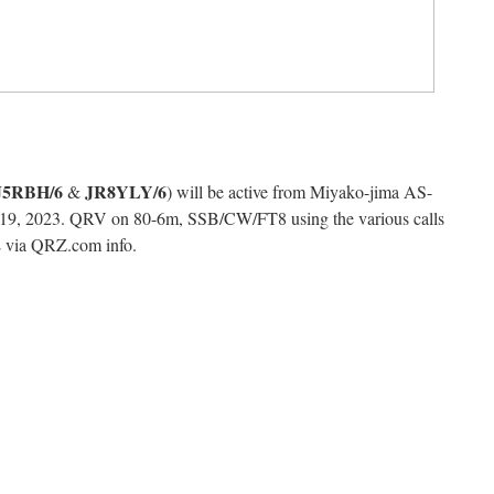
J5RBH/6
JR8YLY/6
&
) will be active from Miyako-jima AS-
 19, 2023. QRV on 80-6m, SSB/CW/FT8 using the various calls
L via QRZ.com info.