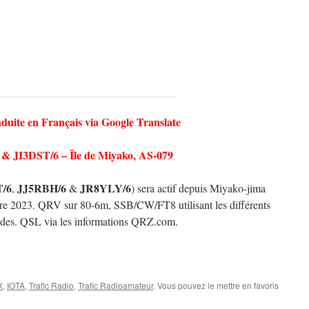
aduite en Français via Google Translate
 JI3DST/6 – Île de Miyako, AS-079
T/6
JJ5RBH/6
JR8YLY/6
,
&
) sera actif depuis Miyako-jima
e 2023. QRV sur 80-6m, SSB/CW/FT8 utilisant les différents
odes. QSL via les informations QRZ.com.
X
,
IOTA
,
Trafic Radio
,
Trafic Radioamateur
. Vous pouvez le mettre en favoris