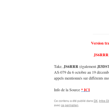
Version tr
JS6RRR &
JS6RRR
JI3DS
Take,
(également
AS-079 du 6 octobre au 19 décembr
appels mentionnés sur différents m
* ICI
Info de la Source
Ce contenu a été publié dans
DX
,
Infos D
avec
ce permalien
.