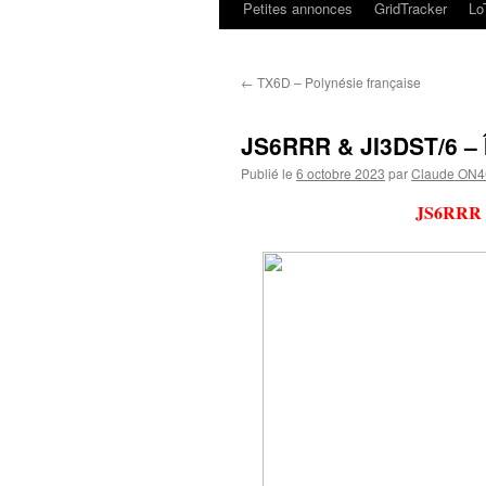
Petites annonces
GridTracker
L
←
TX6D – Polynésie française
JS6RRR & JI3DST/6 – 
Publié le
6 octobre 2023
par
Claude ON
JS6RRR &