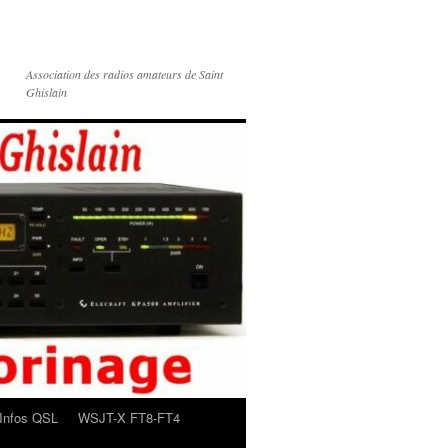
Association des radios amateurs de Saint
Ghislain
Infos QSL
WSJT-X FT8-FT4