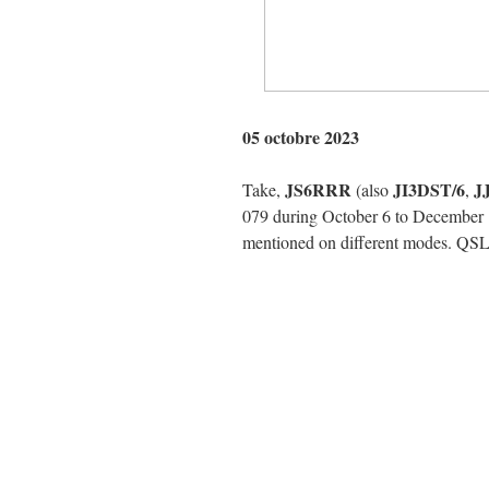
05 octobre 2023
JS6RRR
JI3DST/6
J
Take,
(also
,
079 during October 6 to December
mentioned on different modes. QS