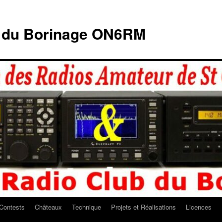
b du Borinage ON6RM
Contests
Châteaux
Technique
Projets et Réalisations
Licences