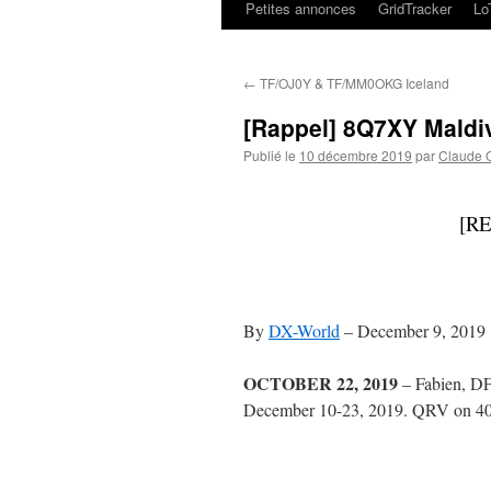
Petites annonces
GridTracker
L
←
TF/OJ0Y & TF/MM0OKG Iceland
[Rappel] 8Q7XY Maldi
Publié le
10 décembre 2019
par
Claude
[R
By
DX-World
–
December 9, 2019
OCTOBER 22, 2019
– Fabien, DF
December 10-23, 2019. QRV on 4