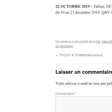
22 OCTOBRE 2019
– Fabien, DF3
du 10 au 23 décembre 2019. QRV s
Ce contenu a été publié dans
DX
,
Infos D
ce permalien
.
←
TF/OJ0Y & TF/MM0OKG Iceland
Laisser un commentair
Votre adresse e-mail ne sera pas pub
Commentaire
*