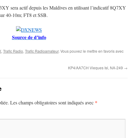
XY sera actif depuis les Maldives en utilisant l’indicatif 8Q7XY
ur 40-10m; FT8 et SSB.
Source de d’info
X
,
Trafic Radio
,
Trafic Radioamateur
. Vous pouvez le mettre en favoris avec
KP4/AA7CH Vieques Isl, NA-249
→
e
*
liée.
Les champs obligatoires sont indiqués avec