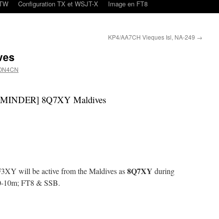
oTW
Configuration TX et WSJT-X
Image en FT8
KP4/AA7CH Vieques Isl, NA-249
→
ves
 ON4CN
EMINDER] 8Q7XY Maldives
8Q7XY
3XY will be active from the Maldives as
during
0-10m; FT8 & SSB.