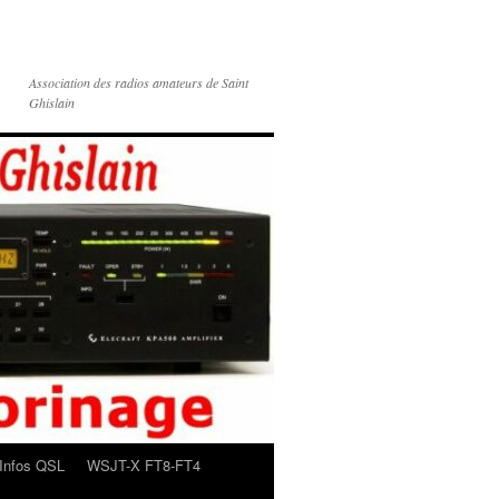
Association des radios amateurs de Saint
Ghislain
Infos QSL
WSJT-X FT8-FT4