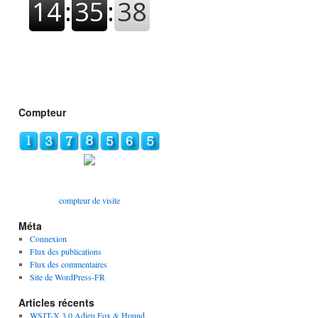
Compteur
compteur de visite
Méta
Connexion
Flux des publications
Flux des commentaires
Site de WordPress-FR
Articles récents
WSJT-X 3.0 Adieu Fox & Hound,