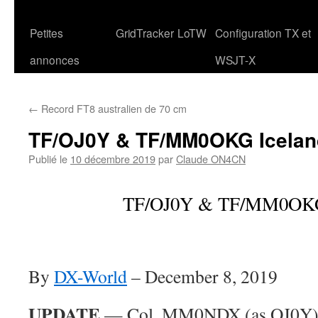
Petites
GridTracker
LoTW
Configuration TX et
annonces
WSJT-X
←
Record FT8 australien de 70 cm
TF/OJ0Y & TF/MM0OKG Icelan
Publié le
10 décembre 2019
par
Claude ON4CN
TF/OJ0Y & TF/MM0OKG
By
DX-World
–
December 8, 2019
UPDATE
— Col, MM0NDX (as OJ0Y) 