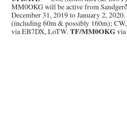
MM0OKG will be active from Sandgerði
December 31, 2019 to January 2, 202
(including 60m & possibly 160m); CW
TF/MM0OKG
via EB7DX, LoTW.
via