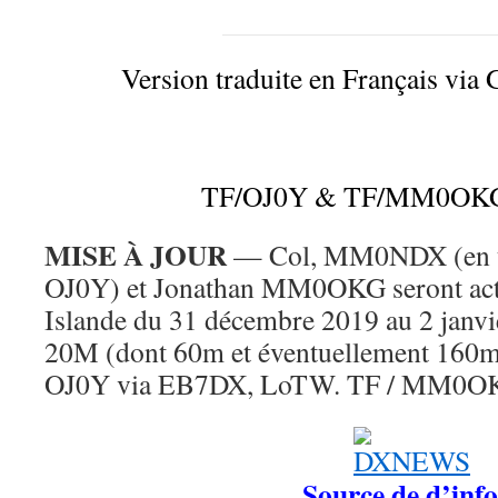
Version traduite en Français via 
TF/OJ0Y & TF/MM0OKG 
MISE À JOUR
— Col, MM0NDX (en util
OJ0Y) et Jonathan MM0OKG seront acti
Islande du 31 décembre 2019 au 2 janv
20M (dont 60m et éventuellement 160m
OJ0Y via EB7DX, LoTW. TF / MM0OK
Source de d’info