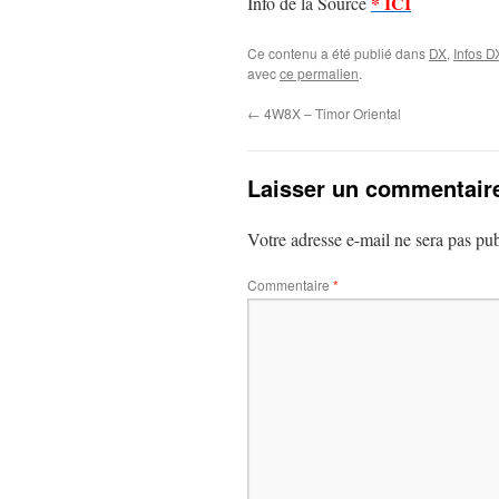
* ICI
Info de la Source
Ce contenu a été publié dans
DX
,
Infos D
avec
ce permalien
.
←
4W8X – Timor Oriental
Laisser un commentair
Votre adresse e-mail ne sera pas pub
Commentaire
*