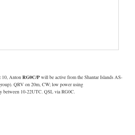
RG0C/P
st 10, Anton
will be active from the Shantar Islands AS-
 group). QRV on 20m, CW; low power using
erally between 10-22UTC. QSL via RG0C.