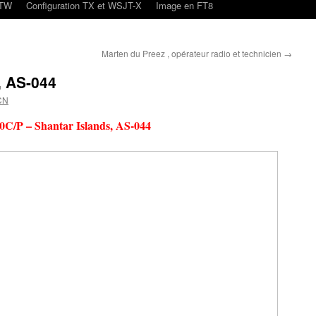
oTW
Configuration TX et WSJT-X
Image en FT8
Marten du Preez , opérateur radio et technicien
→
, AS-044
CN
C/P – Shantar Islands, AS-044