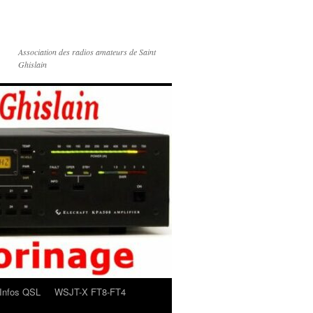
Association des radios amateurs de Saint
Ghislain
Infos QSL
WSJT-X FT8-FT4