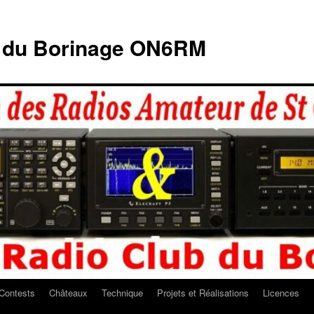
b du Borinage ON6RM
Contests
Châteaux
Technique
Projets et Réalisations
Licences