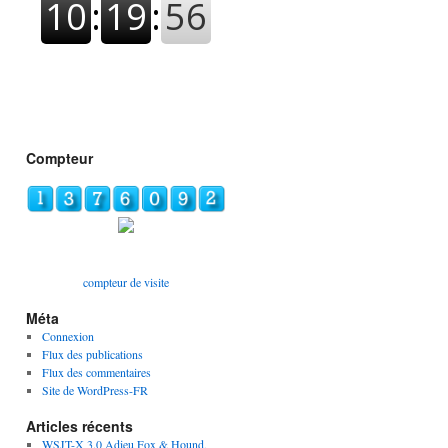
Compteur
compteur de visite
Méta
Connexion
Flux des publications
Flux des commentaires
Site de WordPress-FR
Articles récents
WSJT-X 3.0 Adieu Fox & Hound,