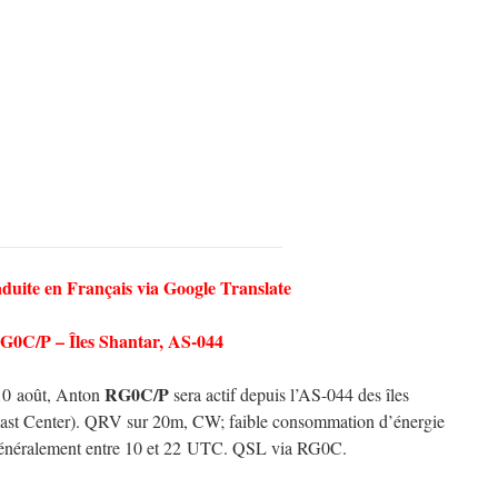
aduite en Français via Google Translate
G0C/P – Îles Shantar, AS-044
RG0C/P
 10 août, Anton
sera actif depuis l’AS-044 des îles
Coast Center). QRV sur 20m, CW; faible consommation d’énergie
é généralement entre 10 et 22 UTC. QSL via RG0C.