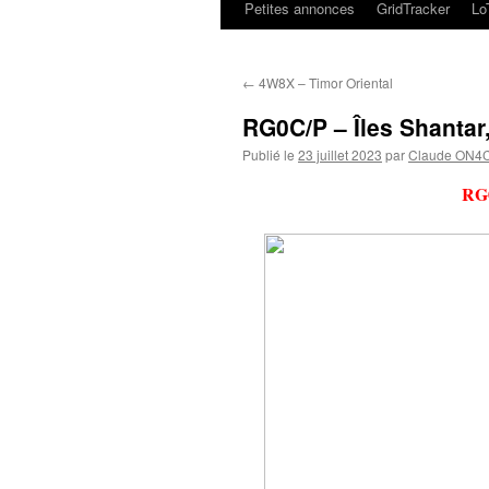
Petites annonces
GridTracker
L
←
4W8X – Timor Oriental
RG0C/P – Îles Shantar
Publié le
23 juillet 2023
par
Claude ON4
RG0