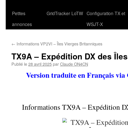
Petites
GridTracker
LoTW
Configuration TX et
annonces
WSJT-X
←
Informations VP2VI – Îles Vierges Britanniques
TX9A – Expédition DX des Îles
Publié le
28 avril 2025
par
Claude ON4CN
Version traduite en Français via
Informations TX9A – Expédition DX 