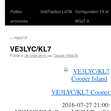
Petites
GridTracker
LoTW
Configuration TX et
annonces
WSJT-X
←
RM0F/P
VE3LYC/KL7
Publié le
28 juillet 2016
par
Claude ON4CN
VE3LYC/KL7 Cooper 
2016-07-27 21:00: