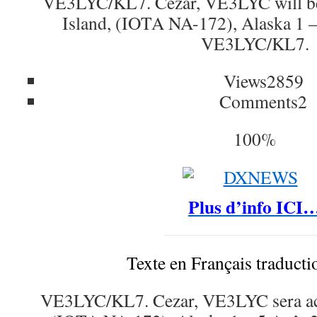
VE3LYC/KL7. Cezar, VE3LYC will be
Island, (IOTA NA-172), Alaska 1 –
VE3LYC/KL7.
Views
2859
Comments
2
100%
Plus d’info ICI
Texte en Français traduct
VE3LYC/KL7. Cezar, VE3LYC sera act