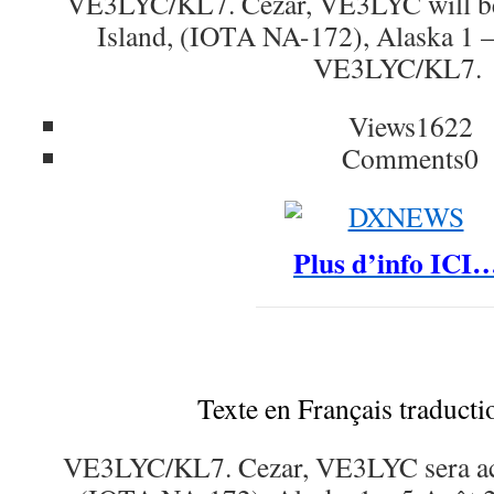
VE3LYC/KL7. Cezar, VE3LYC will be
Island, (IOTA NA-172), Alaska 1 –
VE3LYC/KL7.
Views
1622
Comments
0
Plus d’info ICI
Texte en Français traduct
VE3LYC/KL7. Cezar, VE3LYC sera act