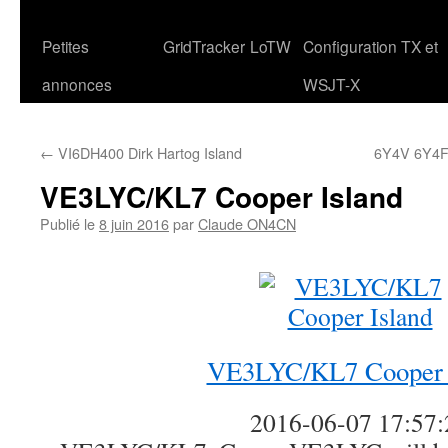
Petites
GridTracker
LoTW
Configuration TX et
annonces
WSJT-X
←
VI6DH400 Dirk Hartog Island
6Y4V 6Y4F
VE3LYC/KL7 Cooper Island
Publié le
8 juin 2016
par
Claude ON4CN
VE3LYC/KL7 Cooper 
2016-06-07 17:57: