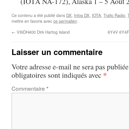
(IOTA NA-172), Alaska 1 – 5 Aoû
Ce contenu a été publié dans
DX
,
Infos DX
,
IOTA
,
Trafic Radio
,
mettre en favoris avec
ce permalien
.
←
VI6DH400 Dirk Hartog Island
6Y4V 6Y4F
Laisser un commentaire
Votre adresse e-mail ne sera pas publiée
*
obligatoires sont indiqués avec
Commentaire
*