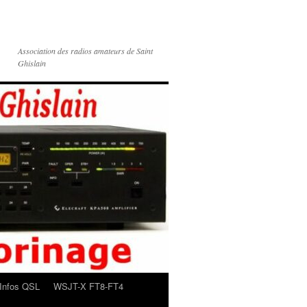
Association des radios amateurs de Saint
Ghislain
Infos QSL
WSJT-X FT8-FT4