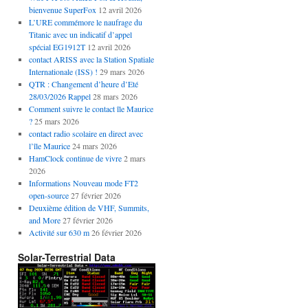
bienvenue SuperFox
12 avril 2026
L’URE commémore le naufrage du
Titanic avec un indicatif d’appel
spécial EG1912T
12 avril 2026
contact ARISS avec la Station Spatiale
Internationale (ISS) !
29 mars 2026
QTR : Changement d’heure d’Eté
28/03/2026 Rappel
28 mars 2026
Comment suivre le contact île Maurice
?
25 mars 2026
contact radio scolaire en direct avec
l’île Maurice
24 mars 2026
HamClock continue de vivre
2 mars
2026
Informations Nouveau mode FT2
open-source
27 février 2026
Deuxième édition de VHF, Summits,
and More
27 février 2026
Activité sur 630 m
26 février 2026
Solar-Terrestrial Data