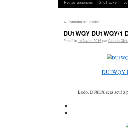
Petites annonces
GridTracker
L
←
L’Arduino minimaliste.
DU1WQY DU1WQY/1 DU
Publié le
14 février 2016
par
Claude ON
DU1WQY D
Bodo, DF8DX sera actif à pa