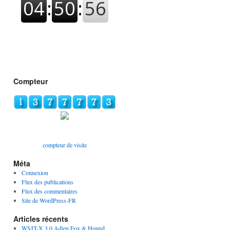
Compteur
compteur de visite
Méta
Connexion
Flux des publications
Flux des commentaires
Site de WordPress-FR
Articles récents
WSJT-X 3.0 Adieu Fox & Hound,