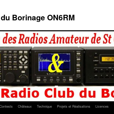
b du Borinage ON6RM
Contests
Châteaux
Technique
Projets et Réalisations
Licences