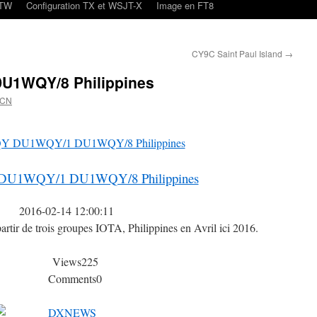
oTW
Configuration TX et WSJT-X
Image en FT8
CY9C Saint Paul Island
→
1WQY/8 Philippines
4CN
U1WQY/1 DU1WQY/8 Philippines
2016-02-14 12:00:11
rtir de trois groupes IOTA, Philippines en Avril ici 2016.
Views
225
Comments
0