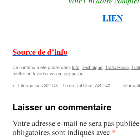
Voir l’histoire complète
LIEN
Source de d’info
Ce contenu a été publié dans
Info
,
Technique
,
Trafic Radio
,
Traf
mettre en favoris avec
ce permalien
.
←
Informations S21DX – Île de Dal Char, AS-140
Informat
Laisser un commentaire
Votre adresse e-mail ne sera pas publiée
*
obligatoires sont indiqués avec