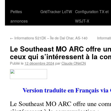
Petites
GridTracker
LoTW
Configuration TX et
annonces
WSJT-X
←
Informations S21DX – Île de Dal Char, AS-140
Informat
Le Southeast MO ARC offre u
ceux qui s’intéressent à la c
Publié le
12 décembre 2024
par
Claude ON4CN
Version traduite en Français via
Le Southeast MO ARC offre une comm