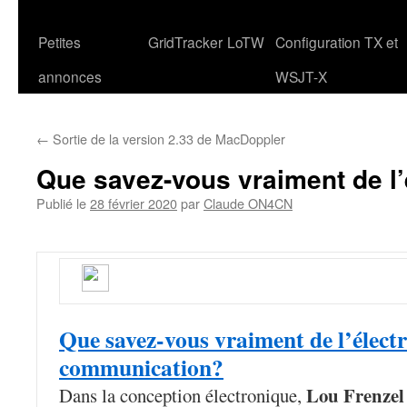
Petites
GridTracker
LoTW
Configuration TX et
annonces
WSJT-X
←
Sortie de la version 2.33 de MacDoppler
Que savez-vous vraiment de l’
Publié le
28 février 2020
par
Claude ON4CN
Que savez-vous vraiment de l’élect
communication?
Lou Frenz
Dans la conception électronique,