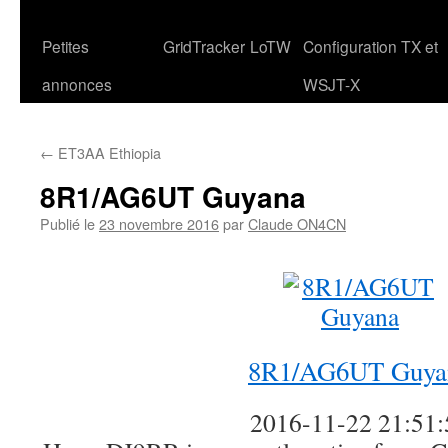
Petites
GridTracker
LoTW
Configuration TX et
annonces
WSJT-X
←
ET3AA Ethiopia
8R1/AG6UT Guyana
Publié le
23 novembre 2016
par
Claude ON4CN
8R1/AG6UT Guya
2016-11-22 21:51: