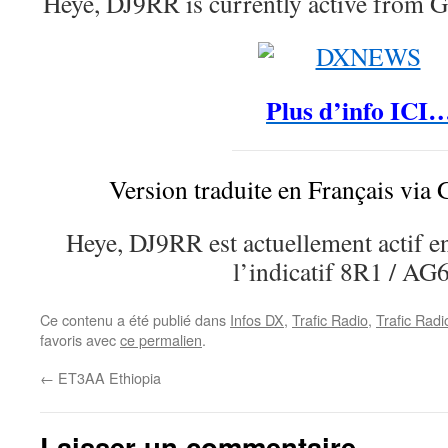
Heye, DJ9RR is currently active from
Plus d’info ICI
Version traduite en Français via 
Heye, DJ9RR est actuellement actif en
l’indicatif 8R1 / AG
Ce contenu a été publié dans
Infos DX
,
Trafic Radio
,
Trafic Rad
favoris avec
ce permalien
.
←
ET3AA Ethiopia
Laisser un commentaire