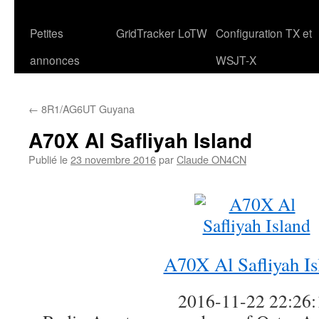
Petites
GridTracker
LoTW
Configuration TX et
annonces
WSJT-X
←
8R1/AG6UT Guyana
A70X Al Safliyah Island
Publié le
23 novembre 2016
par
Claude ON4CN
A70X Al Safliyah Is
2016-11-22 22:26: