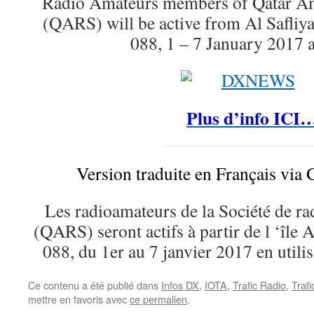
Radio Amateurs members of Qatar Am
(QARS) will be active from Al Safliy
088, 1 – 7 January 2017 
Plus d’info ICI
Version traduite en Français via 
Les radioamateurs de la Société de r
(QARS) seront actifs à partir de l ‘île
088, du 1er au 7 janvier 2017 en utili
Ce contenu a été publié dans
Infos DX
,
IOTA
,
Trafic Radio
,
Traf
mettre en favoris avec
ce permalien
.